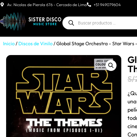
Av. Nicolas de Pierola 676 - Cercado de Lima
+51 949079604
Inicio
/
Discos de Vinilo
/ Global Stage Orchestra – Star Wars 
Gl
Th
S/
¿Qu
una
pel
tod
cin
Con