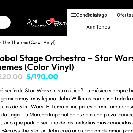
Géneros
Catálogo
Oferta
Mi
0
S/
0.00
cuenta
Audífonos
– The Themes (Color Vinyl)
obal Stage Orchestra – Star War
emes (Color Vinyl)
220.00
S/
190.00
é sería de Star Wars sin su música? La música siempre ha
 galaxia muy, muy lejana. John Williams compuso toda la 
ículas de Star Wars. El tema principal es el más omnipre
a la saga. La Marcha Imperial no es solo una pieza icónic
e, sino que podría ser una de las melodías más conocidas 
 «Across the Stars», John creó una canción de amor para