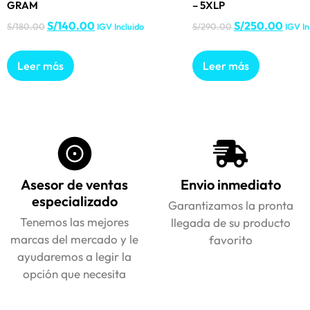
GRAM
– 5XLP
S/
140.00
S/
250.00
S/
180.00
IGV Incluido
S/
290.00
IGV In
Leer más
Leer más
Asesor de ventas
Envio inmediato
especializado
Garantizamos la pronta
Tenemos las mejores
llegada de su producto
marcas del mercado y le
favorito
ayudaremos a legir la
opción que necesita