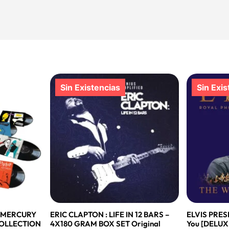
E MERCURY
ERIC CLAPTON : LIFE IN 12 BARS –
ELVIS PRES
COLLECTION
4X180 GRAM BOX SET Original
You [DELUX