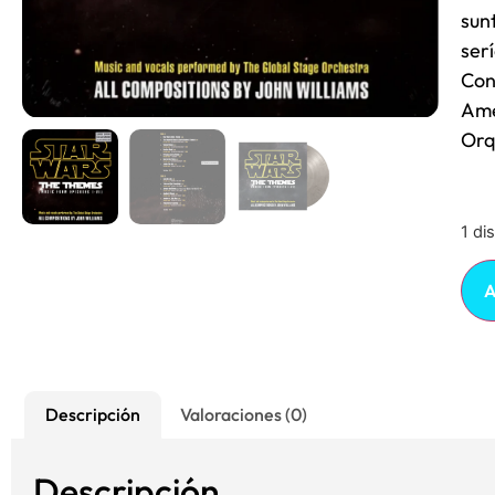
sun
ser
Con
Ame
Orq
1 di
A
Descripción
Valoraciones (0)
Descripción