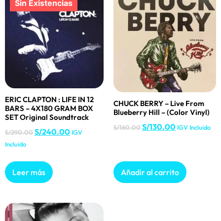
ERIC CLAPTON : LIFE IN 12
CHUCK BERRY – Live From
BARS – 4X180 GRAM BOX
Blueberry Hill – (Color Vinyl)
SET Original Soundtrack
S/
130.00
S/
160.00
IGV Incluido
S/
240.00
S/
290.00
IGV
Incluido
Leer más
Añadir al carrito