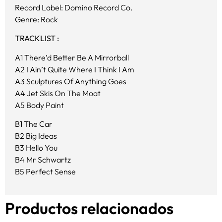
Record Label: Domino Record Co.
Genre: Rock
TRACKLIST :
A1 There’d Better Be A Mirrorball
A2 I Ain’t Quite Where I Think I Am
A3 Sculptures Of Anything Goes
A4 Jet Skis On The Moat
A5 Body Paint
B1 The Car
B2 Big Ideas
B3 Hello You
B4 Mr Schwartz
B5 Perfect Sense
Productos relacionados