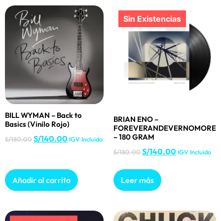
BILL WYMAN – Back to
BRIAN ENO –
Basics (Vinilo Rojo)
FOREVERANDEVERNOMORE
– 180 GRAM
S/
140.00
S/
180.00
IGV Incluido
S/
140.00
S/
180.00
IGV Incluido
Añadir al carrito
Leer más