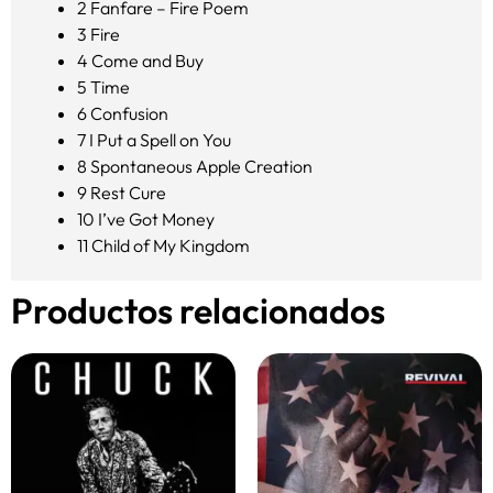
2
Fanfare – Fire Poem
3
Fire
4
Come and Buy
5
Time
6
Confusion
7
I Put a Spell on You
8
Spontaneous Apple Creation
9
Rest Cure
10
I’ve Got Money
11
Child of My Kingdom
Productos relacionados