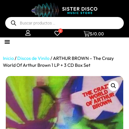
0
S/
0.00
Inicio
/
Discos de Vinilo
/ ARTHUR BROWN – The Crazy
World Of Arthur Brown 1 LP + 3 CD Box Set