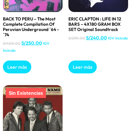
BACK TO PERU – The Most
ERIC CLAPTON : LIFE IN 12
Complete Compilation Of
BARS – 4X180 GRAM BOX
Peruvian Underground ´64 -
SET Original Soundtrack
´74
S/
240.00
S/
290.00
IGV Incluido
S/
250.00
S/
400.00
IGV
Incluido
Leer más
Leer más