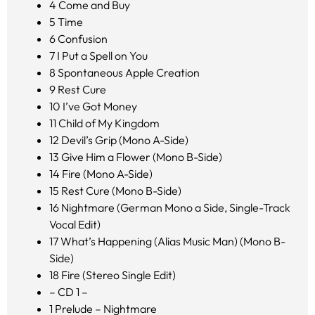
4
Come and Buy
5
Time
6
Confusion
7
I Put a Spell on You
8
Spontaneous Apple Creation
9
Rest Cure
10
I’ve Got Money
11
Child of My Kingdom
12
Devil’s Grip (Mono A-Side)
13
Give Him a Flower (Mono B-Side)
14
Fire (Mono A-Side)
15
Rest Cure (Mono B-Side)
16
Nightmare (German Mono a Side, Single-Track
Vocal Edit)
17
What’s Happening (Alias Music Man) (Mono B-
Side)
18
Fire (Stereo Single Edit)
– CD 1 –
1
Prelude – Nightmare