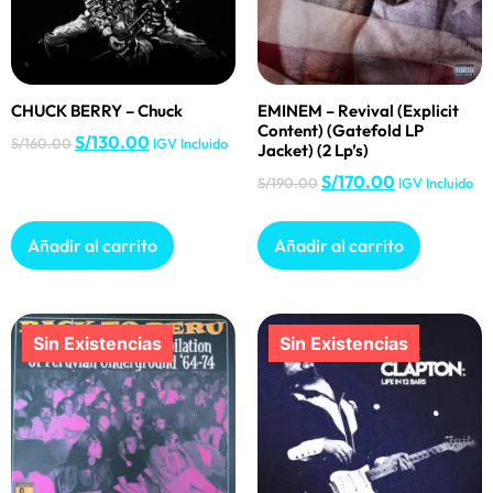
CHUCK BERRY – Chuck
EMINEM – Revival (Explicit
Content) (Gatefold LP
S/
130.00
S/
160.00
IGV Incluido
Jacket) (2 Lp’s)
S/
170.00
S/
190.00
IGV Incluido
Añadir al carrito
Añadir al carrito