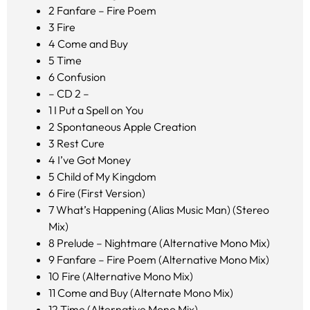
2
Fanfare – Fire Poem
3
Fire
4
Come and Buy
5
Time
6
Confusion
– CD 2 –
1
I Put a Spell on You
2
Spontaneous Apple Creation
3
Rest Cure
4
I’ve Got Money
5
Child of My Kingdom
6
Fire (First Version)
7
What’s Happening (Alias Music Man) (Stereo
Mix)
8
Prelude – Nightmare (Alternative Mono Mix)
9
Fanfare – Fire Poem (Alternative Mono Mix)
10
Fire (Alternative Mono Mix)
11
Come and Buy (Alternate Mono Mix)
12
Time (Alternative Mono Mix)