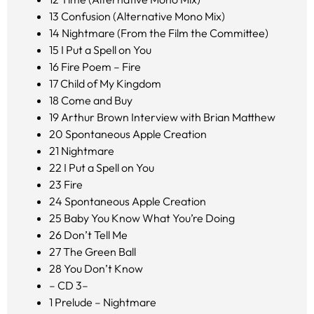
13
Confusion (Alternative Mono Mix)
14
Nightmare (From the Film the Committee)
15
I Put a Spell on You
16
Fire Poem – Fire
17
Child of My Kingdom
18
Come and Buy
19
Arthur Brown Interview with Brian Matthew
20
Spontaneous Apple Creation
21
Nightmare
22
I Put a Spell on You
23
Fire
24
Spontaneous Apple Creation
25
Baby You Know What You’re Doing
26
Don’t Tell Me
27
The Green Ball
28
You Don’t Know
– CD 3–
1
Prelude – Nightmare