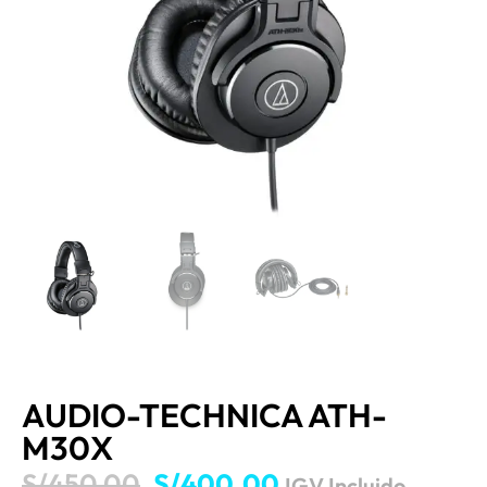
AUDIO-TECHNICA ATH-
M30X
S/
450.00
S/
400.00
IGV Incluido