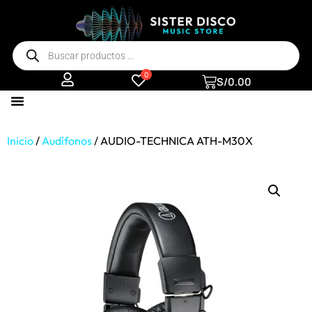
0
S/
0.00
Inicio
/
Audífonos
/ AUDIO-TECHNICA ATH-M30X