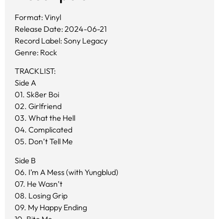
Format: Vinyl
Release Date: 2024-06-21
Record Label: Sony Legacy
Genre: Rock
TRACKLIST:
Side A
01. Sk8er Boi
02. Girlfriend
03. What the Hell
04. Complicated
05. Don’t Tell Me
Side B
06. I’m A Mess (with Yungblud)
07. He Wasn’t
08. Losing Grip
09. My Happy Ending
10. Bite Me