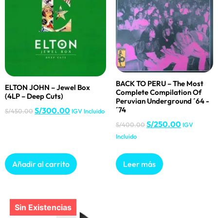
BACK TO PERU – The Most
ELTON JOHN – Jewel Box
Complete Compilation Of
(4LP – Deep Cuts)
Peruvian Underground ´64 -
´74
S/
300.00
S/
450.00
IGV Incluido
S/
250.00
S/
400.00
IGV
Incluido
Añadir al carrito
Leer más