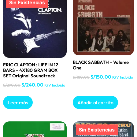
BLACK SABBATH – Volume
ERIC CLAPTON : LIFE IN 12
One
BARS – 4X180 GRAM BOX
SET Original Soundtrack
S/
150.00
S/
180.00
IGV Incluido
S/
240.00
S/
290.00
IGV Incluido
Leer más
Añadir al carrito