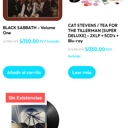
CAT STEVENS / TEA FOR
BLACK SABBATH – Volume
THE TILLERMAN [SUPER
One
DELUXE] – 2XLP + 5CD’s +
Blu-ray
S/
150.00
S/
180.00
IGV Incluido
S/
350.00
S/
435.00
IGV
Incluido
Añadir al carrito
Leer más