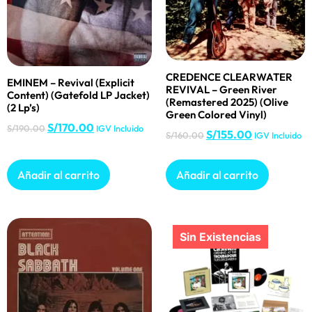
CREDENCE CLEARWATER
EMINEM – Revival (Explicit
REVIVAL – Green River
Content) (Gatefold LP Jacket)
(Remastered 2025) (Olive
(2 Lp’s)
Green Colored Vinyl)
S/
170.00
S/
190.00
IGV Incluido
S/
155.00
S/
160.00
IGV Incluido
Añadir al carrito
Añadir al carrito