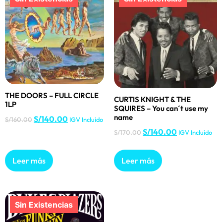
THE DOORS – FULL CIRCLE
CURTIS KNIGHT & THE
1LP
SQUIRES – You can´t use my
name
S/
140.00
S/
160.00
IGV Incluido
S/
140.00
S/
170.00
IGV Incluido
Leer más
Leer más