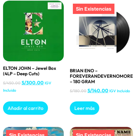
ELTON JOHN – Jewel Box
BRIAN ENO –
(4LP – Deep Cuts)
FOREVERANDEVERNOMORE
– 180 GRAM
S/
300.00
S/
450.00
IGV
S/
140.00
Incluido
S/
180.00
IGV Incluido
Añadir al carrito
Leer más