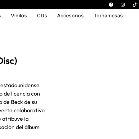
s
Vinilos
CDs
Accesorios
Tornamesas
isc)
o estadounidense
 de licencia con
io de Beck de su
oyecto colaborativo
e atribuye la
bación del álbum