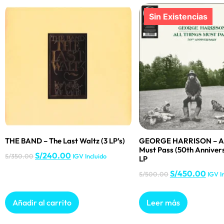
THE BAND – The Last Waltz (3 LP’s)
GEORGE HARRISON – All
Must Pass (50th Annivers
S/
240.00
S/
350.00
IGV Incluido
LP
S/
450.00
S/
500.00
IGV I
Añadir al carrito
Leer más