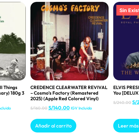
 Things
CREDENCE CLEARWATER REVIVAL
ELVIS PRES
ary) 180g 3
– Cosmo’s Factory (Remastered
You [DELUX
2025) (Apple Red Colored Vinyl)
S/
S/
240.00
S/
140.00
ncluido
S/
160.00
IGV Incluido
Añadir al carrito
Leer más