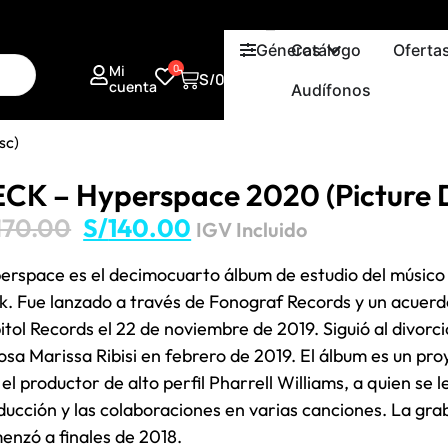
Géneros
Catálogo
Oferta
Mi
0
S/
0.00
cuenta
Audífonos
sc)
CK – Hyperspace 2020 (Picture D
170.00
S/
140.00
IGV Incluido
erspace es el decimocuarto álbum de estudio del músic
k. Fue lanzado a través de Fonograf Records y un acuerdo
itol Records el 22 de noviembre de 2019. Siguió al divorc
osa Marissa Ribisi en febrero de 2019. El álbum es un pr
el productor de alto perfil Pharrell Williams, a quien se l
ducción y las colaboraciones en varias canciones. La gra
enzó a finales de 2018.