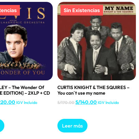
LEY – The Wonder Of
CURTIS KNIGHT & THE SQUIRES –
E EDITION] – 2XLP + CD
You can´t use my name
220.00
S/
140.00
IGV Incluido
S/
170.00
IGV Incluido
Leer más