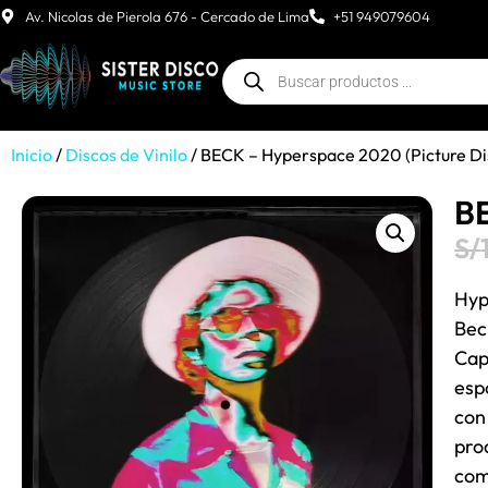
Av. Nicolas de Pierola 676 - Cercado de Lima
+51 949079604
Inicio
/
Discos de Vinilo
/ BECK – Hyperspace 2020 (Picture Di
BE
S/
Hyp
Bec
Cap
esp
con 
pro
com