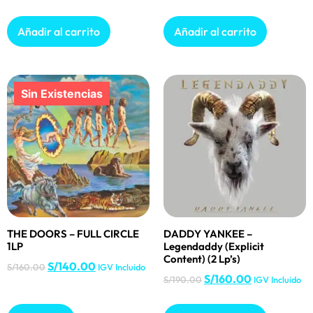
Añadir al carrito
Añadir al carrito
THE DOORS – FULL CIRCLE
DADDY YANKEE –
1LP
Legendaddy (Explicit
Content) (2 Lp’s)
S/
140.00
S/
160.00
IGV Incluido
S/
160.00
S/
190.00
IGV Incluido