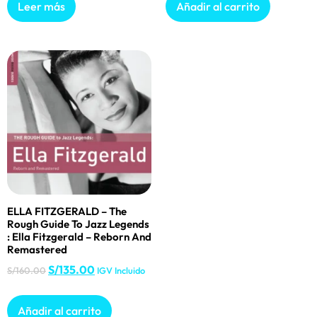
Leer más
Añadir al carrito
ELLA FITZGERALD – The
Rough Guide To Jazz Legends
: Ella Fitzgerald – Reborn And
Remastered
S/
135.00
S/
160.00
IGV Incluido
Añadir al carrito