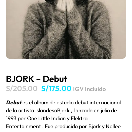
BJORK – Debut
S/
205.00
S/
175.00
IGV Incluido
Debut
es el álbum de estudio debut internacional
de la artista islandesa
Björk
,
lanzado en julio de
1993 por
One Little Indian
y
Elektra
Entertainment
. Fue
producido
por Björk y
Nellee