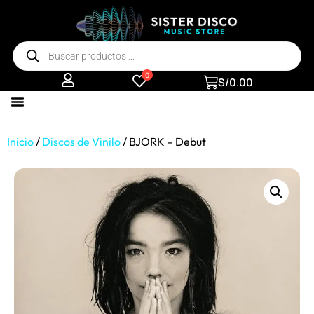
0
S/
0.00
Inicio
/
Discos de Vinilo
/ BJORK – Debut