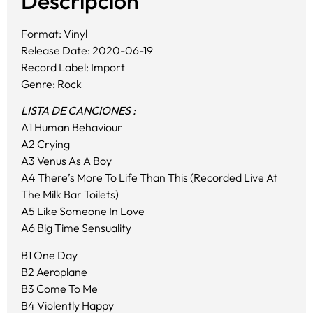
Descripción
Format: Vinyl
Release Date: 2020-06-19
Record Label: Import
Genre: Rock
LISTA DE CANCIONES :
A1 Human Behaviour
A2 Crying
A3 Venus As A Boy
A4 There’s More To Life Than This (Recorded Live At
The Milk Bar Toilets)
A5 Like Someone In Love
A6 Big Time Sensuality
B1 One Day
B2 Aeroplane
B3 Come To Me
B4 Violently Happy