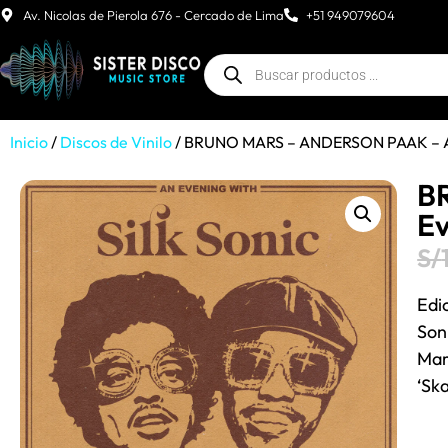
Av. Nicolas de Pierola 676 - Cercado de Lima
+51 949079604
Inicio
/
Discos de Vinilo
/ BRUNO MARS – ANDERSON PAAK – An 
B
Ev
S/
Edi
Son
Mar
‘Sk