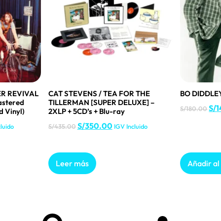
R REVIVAL
CAT STEVENS / TEA FOR THE
BO DIDDLEY
astered
TILLERMAN [SUPER DELUXE] –
S/
1
S/
180.00
d Vinyl)
2XLP + 5CD’s + Blu-ray
S/
350.00
luido
S/
435.00
IGV Incluido
Leer más
Añadir al