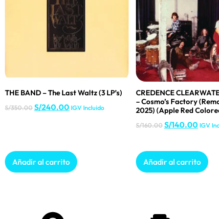
THE BAND – The Last Waltz (3 LP’s)
CREDENCE CLEARWATE
– Cosmo’s Factory (Rem
S/
240.00
S/
350.00
IGV Incluido
2025) (Apple Red Colore
S/
140.00
S/
160.00
IGV Inc
Añadir al carrito
Añadir al carrito