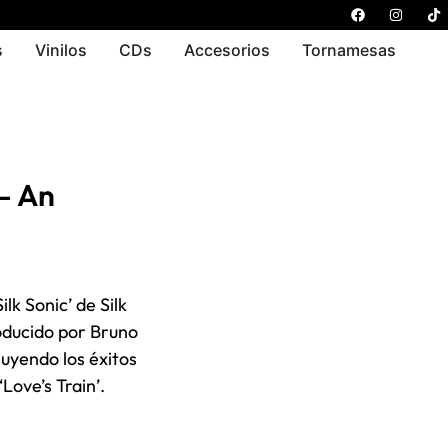
s
Vinilos
CDs
Accesorios
Tornamesas
– An
lk Sonic’ de Silk
oducido por Bruno
luyendo los éxitos
Love’s Train’.