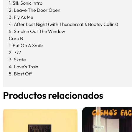
1. Silk Sonic Intro
2. Leave The Door Open
3. Fly As Me
4. After Last Night (with Thundercat & Bootsy Collins)
5. Smokin Out The Window
Cara B
1. Put On A Smile
2. 777
3. Skate
4. Love’s Train
5. Blast Off
Productos relacionados