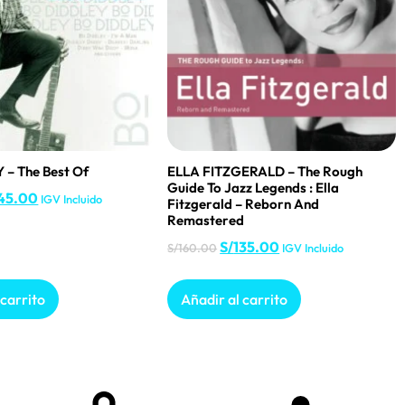
 – The Best Of
ELLA FITZGERALD – The Rough
Guide To Jazz Legends : Ella
45.00
IGV Incluido
Fitzgerald – Reborn And
Remastered
S/
135.00
S/
160.00
IGV Incluido
 carrito
Añadir al carrito