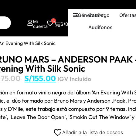
Géneros
Catálogo
Oferta
Mi
0
S/
0.00
cuenta
Audífonos
Evening With Silk Sonic
RUNO MARS – ANDERSON PAAK 
ening With Silk Sonic
175.00
S/
155.00
IGV Incluido
ción en formato vinilo negro del álbum ‘An Evening With Si
ic, el dúo formado por Bruno Mars y Anderson .Paak. Pr
s y D’Mile, este trabajo está compuesto por 9 temas, inc
ate’, ‘Leave The Door Open’, ‘Smokin Out The Window’ y ‘
Añadir a la lista de deseos