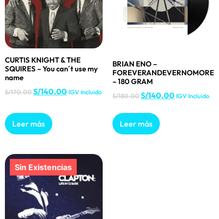
CURTIS KNIGHT & THE
BRIAN ENO –
SQUIRES – You can´t use my
FOREVERANDEVERNOMORE
name
– 180 GRAM
S/
140.00
S/
170.00
IGV Incluido
S/
140.00
S/
180.00
IGV Incluido
Leer más
Leer más