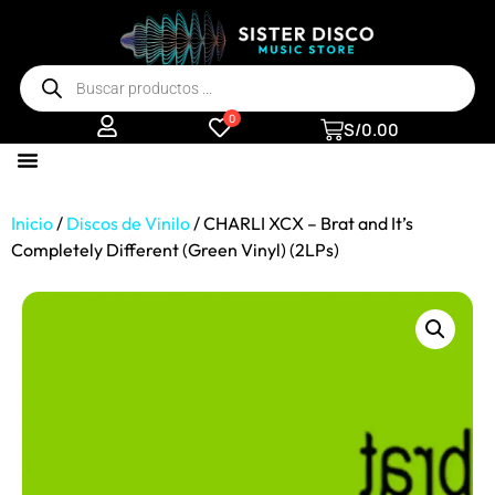
0
S/
0.00
Inicio
/
Discos de Vinilo
/ CHARLI XCX – Brat and It’s
Completely Different (Green Vinyl) (2LPs)