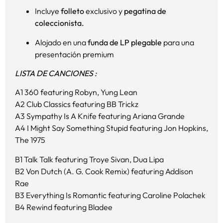
Incluye
folleto
exclusivo y
pegatina de
coleccionista.
Alojado en una
funda de LP plegable
para una
presentación premium
LISTA DE CANCIONES :
A1 360 featuring Robyn, Yung Lean
A2 Club Classics featuring BB Trickz
A3 Sympathy Is A Knife featuring Ariana Grande
A4 I Might Say Something Stupid featuring Jon Hopkins,
The 1975
B1 Talk Talk featuring Troye Sivan, Dua Lipa
B2 Von Dutch (A. G. Cook Remix) featuring Addison
Rae
B3 Everything Is Romantic featuring Caroline Polachek
B4 Rewind featuring Bladee