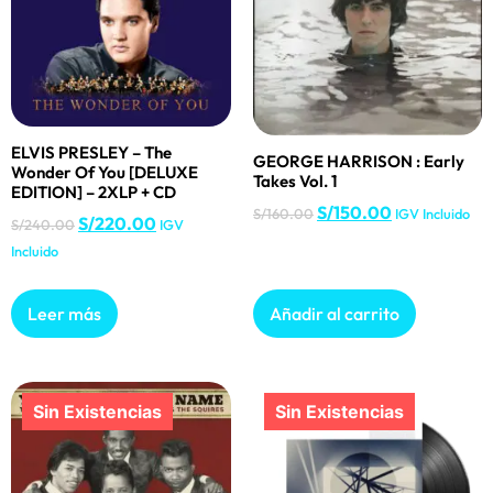
ELVIS PRESLEY – The
GEORGE HARRISON : Early
Wonder Of You [DELUXE
Takes Vol. 1
EDITION] – 2XLP + CD
S/
150.00
S/
160.00
IGV Incluido
S/
220.00
S/
240.00
IGV
Incluido
Leer más
Añadir al carrito