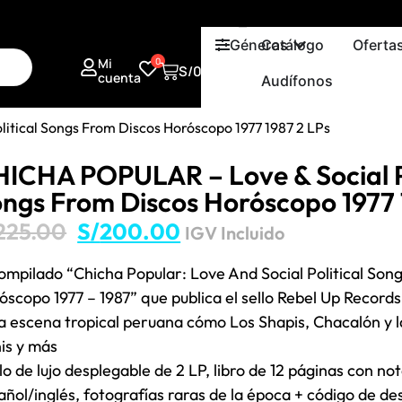
Géneros
Catálogo
Oferta
Mi
0
S/
0.00
cuenta
Audífonos
itical Songs From Discos Horóscopo 1977 1987 2 LPs
ICHA POPULAR – Love & Social Po
ngs From Discos Horóscopo 1977 
225.00
S/
200.00
IGV Incluido
compilado “Chicha Popular: Love And Social Political Son
óscopo 1977 – 1987” que publica el sello Rebel Up Records 
la escena tropical peruana cómo Los Shapis, Chacalón y
is y más
lo de lujo desplegable de 2 LP, libro de 12 páginas con not
añol/inglés, fotografías raras de la época + código de de