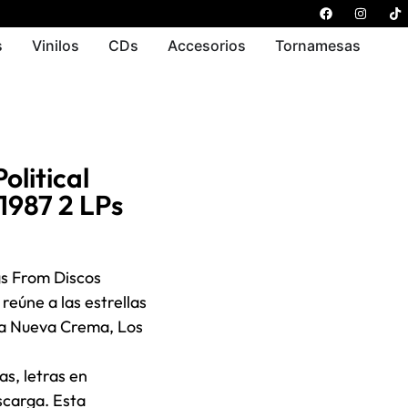
s
Vinilos
CDs
Accesorios
Tornamesas
litical
1987 2 LPs
gs From Discos
reúne a las estrellas
 la Nueva Crema, Los
as, letras en
scarga. Esta