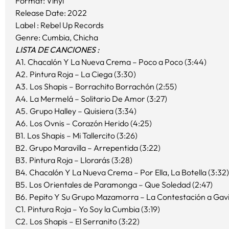
Format: Vinyl
Release Date: 2022
Label : Rebel Up Records
Genre: Cumbia, Chicha
LISTA DE CANCIONES :
A1. Chacalón Y La Nueva Crema – Poco a
Poco
(3:44)
A2. Pintura Roja – La Ciega (3:30)
A3. Los Shapis – Borrachito Borrachón (2:55)
A4. La Mermelá – Solitario De Amor (3:27)
A5. Grupo Halley – Quisiera (3:34)
A6. Los Ovnis – Corazón Herido (4:25)
B1. Los Shapis – Mi Tallercito (3:26)
B2. Grupo Maravilla – Arrepentida (3:22)
B3. Pintura Roja – Llorarás (3:28)
B4. Chacalón Y La Nueva Crema – Por Ella, La Botella (3:32)
B5. Los Orientales de Paramonga – Que Soledad (2:47)
B6. Pepito Y Su Grupo Mazamorra – La Contestación a Gavio
C1. Pintura Roja – Yo Soy la Cumbia (3:19)
C2. Los Shapis – El Serranito (3:22)