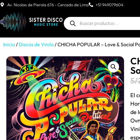
Av. Nicolas de Pierola 676 - Cercado de Lima
+51 949079604
Inicio
/
Discos de Vinilo
/ CHICHA POPULAR – Love & Social Pol
CH
So
S/
El 
Hor
de 
Ovn
Vini
esp