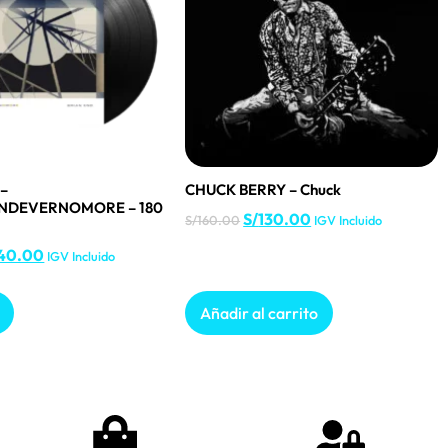
 –
CHUCK BERRY – Chuck
NDEVERNOMORE – 180
S/
130.00
S/
160.00
IGV Incluido
40.00
IGV Incluido
Añadir al carrito