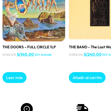
THE DOORS – FULL CIRCLE 1LP
THE BAND – The Last Walt
S/
140.00
S/
240.00
S/
160.00
IGV Incluido
S/
350.00
IGV In
Leer más
Añadir al carrito