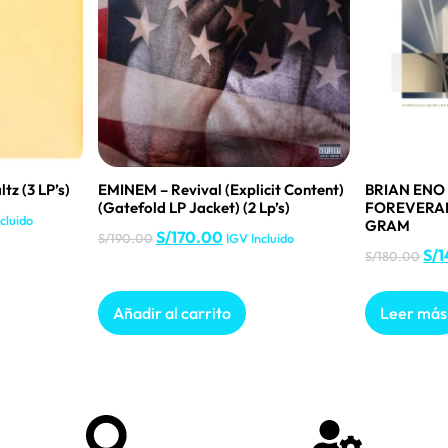
z (3 LP’s)
EMINEM – Revival (Explicit Content)
BRIAN ENO
(Gatefold LP Jacket) (2 Lp’s)
FOREVERA
cluido
GRAM
S/
170.00
S/
190.00
IGV Incluido
S/
1
S/
180.00
Añadir al carrito
Leer más