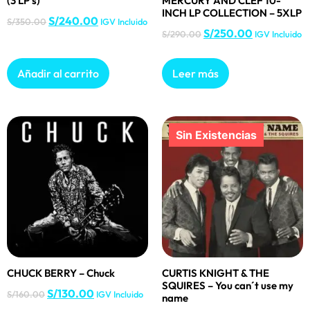
(3 LP’s)
MERCURY AND CLEF 10-
INCH LP COLLECTION – 5XLP
S/
240.00
S/
350.00
IGV Incluido
S/
250.00
S/
290.00
IGV Incluido
Añadir al carrito
Leer más
CHUCK BERRY – Chuck
CURTIS KNIGHT & THE
SQUIRES – You can´t use my
S/
130.00
S/
160.00
IGV Incluido
name