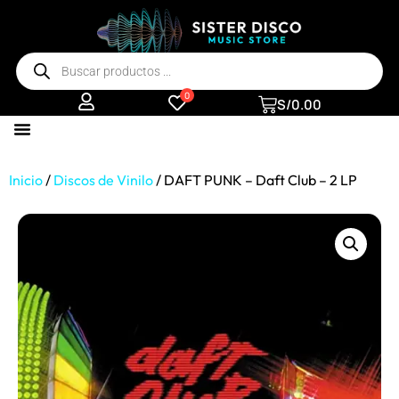
0
S/
0.00
Inicio
/
Discos de Vinilo
/ DAFT PUNK – Daft Club – 2 LP