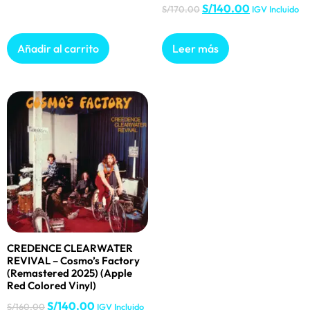
S/
140.00
S/
170.00
IGV Incluido
Añadir al carrito
Leer más
CREDENCE CLEARWATER
REVIVAL – Cosmo’s Factory
(Remastered 2025) (Apple
Red Colored Vinyl)
S/
140.00
S/
160.00
IGV Incluido