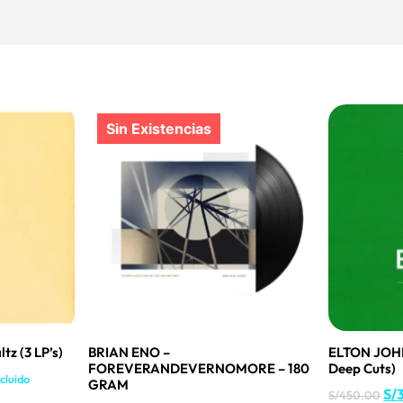
z (3 LP’s)
BRIAN ENO –
ELTON JOHN
FOREVERANDEVERNOMORE – 180
Deep Cuts)
cluido
GRAM
S/
S/
450.00