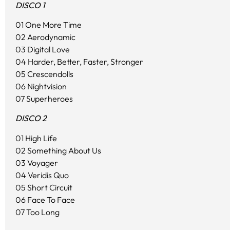
DISCO 1
01 One More Time
02 Aerodynamic
03 Digital Love
04 Harder, Better, Faster, Stronger
05 Crescendolls
06 Nightvision
07 Superheroes
DISCO 2
01 High Life
02 Something About Us
03 Voyager
04 Veridis Quo
05 Short Circuit
06 Face To Face
07 Too Long