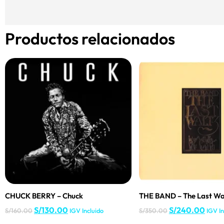
Productos relacionados
CHUCK BERRY – Chuck
THE BAND – The Last Walt
S/
130.00
S/
240.00
S/
160.00
IGV Incluido
S/
350.00
IGV In