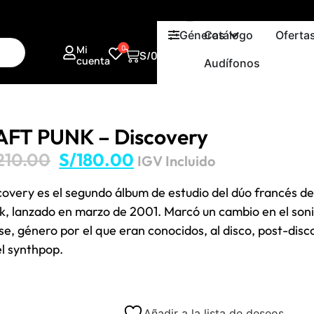
Géneros
Catálogo
Oferta
Mi
0
S/
0.00
cuenta
Audífonos
AFT PUNK – Discovery
210.00
S/
180.00
IGV Incluido
covery es el segundo álbum de estudio del dúo francés d
k, lanzado en marzo de 2001. Marcó un cambio en el son
se, género por el que eran conocidos, al disco, post-disc
el synthpop.
Añadir a la lista de deseos