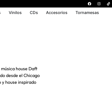
s
Vinilos
CDs
Accesorios
Tornamesas
e música house Daft
ido desde el Chicago
o y house inspirado