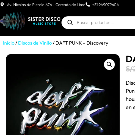
Av. Nicolas de Pierola 676 - Cercado de Lima
+51 949079604
Inicio
/
Discos de Vinilo
/ DAFT PUNK – Discovery
D
S/
Dis
Pun
hou
en 