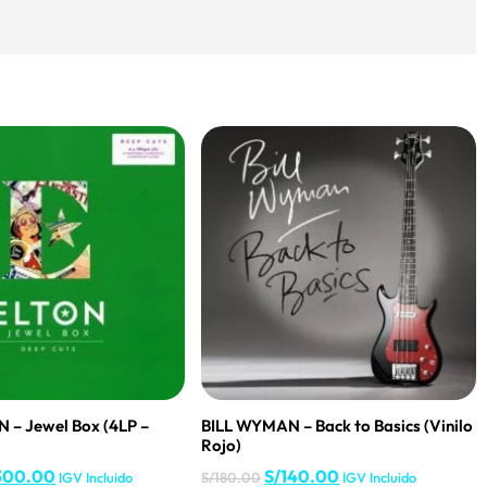
 – Jewel Box (4LP –
BILL WYMAN – Back to Basics (Vinilo
Rojo)
300.00
S/
140.00
IGV Incluido
S/
180.00
IGV Incluido