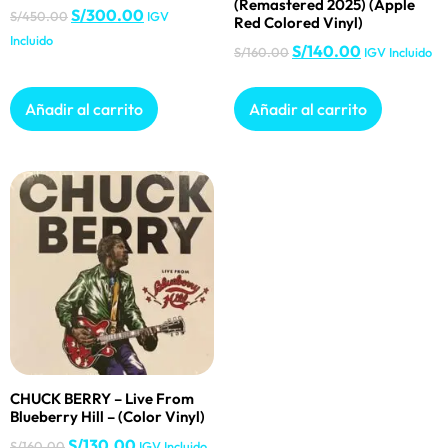
(Remastered 2025) (Apple
S/
300.00
S/
450.00
IGV
Red Colored Vinyl)
Incluido
S/
140.00
S/
160.00
IGV Incluido
Añadir al carrito
Añadir al carrito
CHUCK BERRY – Live From
Blueberry Hill – (Color Vinyl)
S/
130.00
S/
160.00
IGV Incluido