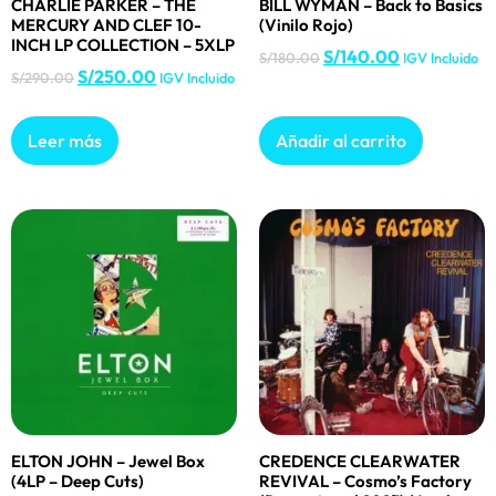
CHARLIE PARKER – THE
BILL WYMAN – Back to Basics
MERCURY AND CLEF 10-
(Vinilo Rojo)
INCH LP COLLECTION – 5XLP
S/
140.00
S/
180.00
IGV Incluido
S/
250.00
S/
290.00
IGV Incluido
Leer más
Añadir al carrito
ELTON JOHN – Jewel Box
CREDENCE CLEARWATER
(4LP – Deep Cuts)
REVIVAL – Cosmo’s Factory