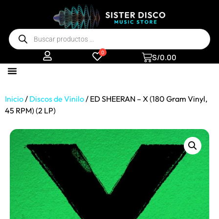
0
S/
0.00
Inicio
/
Discos de Vinilo
/ ED SHEERAN – X (180 Gram Vinyl,
45 RPM) (2 LP)