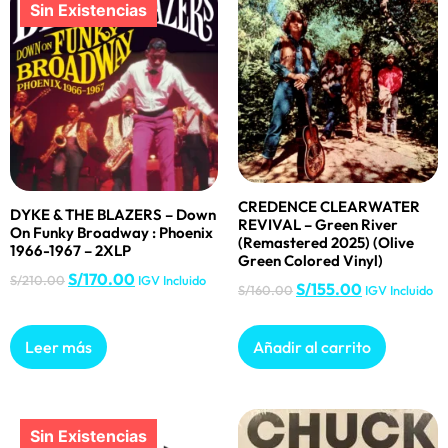
CREDENCE CLEARWATER
DYKE & THE BLAZERS – Down
REVIVAL – Green River
On Funky Broadway : Phoenix
(Remastered 2025) (Olive
1966-1967 – 2XLP
Green Colored Vinyl)
S/
170.00
S/
210.00
IGV Incluido
S/
155.00
S/
160.00
IGV Incluido
Leer más
Añadir al carrito