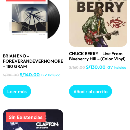
CHUCK BERRY – Live From
BRIAN ENO –
Blueberry Hill – (Color Vinyl)
FOREVERANDEVERNOMORE
– 180 GRAM
S/
130.00
S/
160.00
IGV Incluido
S/
140.00
S/
180.00
IGV Incluido
Leer más
Añadir al carrito