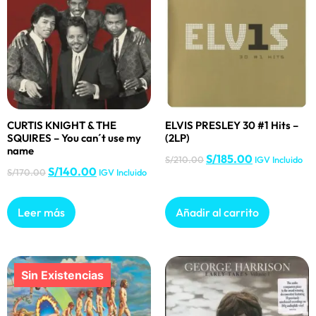
CURTIS KNIGHT & THE
ELVIS PRESLEY 30 #1 Hits –
SQUIRES – You can´t use my
(2LP)
name
S/
185.00
S/
210.00
IGV Incluido
S/
140.00
S/
170.00
IGV Incluido
Leer más
Añadir al carrito