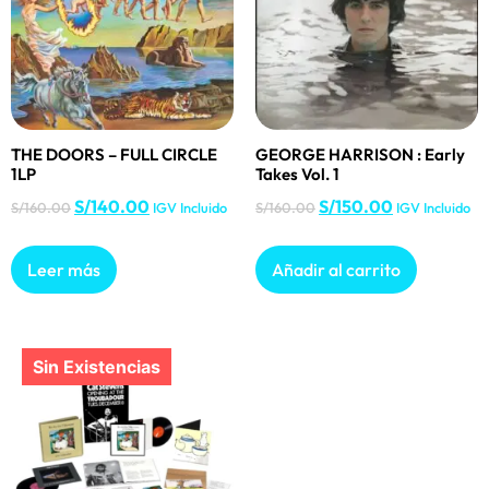
THE DOORS – FULL CIRCLE
GEORGE HARRISON : Early
1LP
Takes Vol. 1
S/
140.00
S/
150.00
S/
160.00
IGV Incluido
S/
160.00
IGV Incluido
Leer más
Añadir al carrito