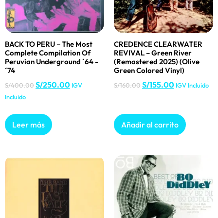
BACK TO PERU – The Most
CREDENCE CLEARWATER
Complete Compilation Of
REVIVAL – Green River
Peruvian Underground ´64 -
(Remastered 2025) (Olive
´74
Green Colored Vinyl)
S/
250.00
S/
155.00
S/
400.00
IGV
S/
160.00
IGV Incluido
Incluido
Leer más
Añadir al carrito