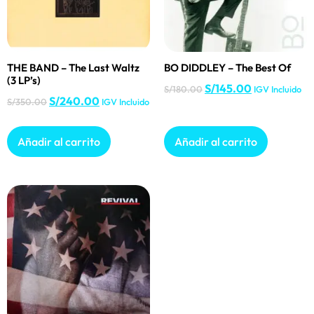
THE BAND – The Last Waltz
BO DIDDLEY – The Best Of
(3 LP’s)
S/
145.00
S/
180.00
IGV Incluido
S/
240.00
S/
350.00
IGV Incluido
Añadir al carrito
Añadir al carrito