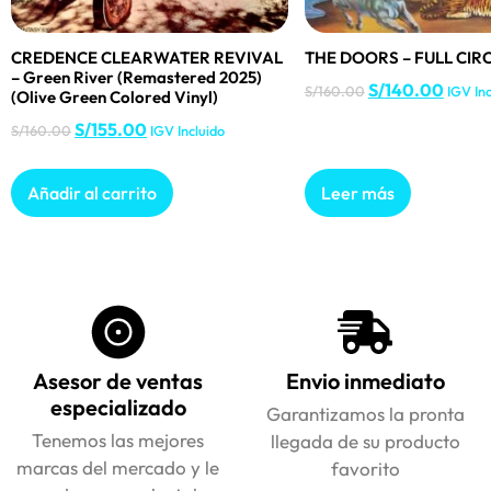
CREDENCE CLEARWATER REVIVAL
THE DOORS – FULL CIRC
– Green River (Remastered 2025)
S/
140.00
S/
160.00
IGV Inc
(Olive Green Colored Vinyl)
S/
155.00
S/
160.00
IGV Incluido
Añadir al carrito
Leer más
Asesor de ventas
Envio inmediato
especializado
Garantizamos la pronta
Tenemos las mejores
llegada de su producto
marcas del mercado y le
favorito