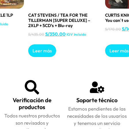
LE 1LP
CAT STEVENS / TEA FOR THE
CURTIS KNI
TILLERMAN [SUPER DELUXE] –
You can´t u
luido
2XLP + 5CD’s + Blu-ray
S/
1
S/
170.00
S/
350.00
S/
435.00
IGV Incluido
Leer más
Leer más
Verificación de
Soporte técnico
productos
Estamos pendientes de las
Todos nuestros productos
necesidades de los usuarios
son revisados y
y tenemos un servicio