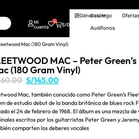
Géneros
Catálogo
Oferta
Mi
0
S/
0.00
cuenta
Audífonos
eetwood Mac (180 Gram Vinyl)
LEETWOOD MAC – Peter Green’s 
c (180 Gram Vinyl)
160.00
S/
145.00
etwood Mac, también conocido como Peter Green’s Flee
um de estudio debut de la banda británica de blues rock
zado el 24 de febrero de 1968. El álbum es una mezcla de 
ginales escritos por los guitarristas Peter Green y Jere
bién comparten los deberes vocales