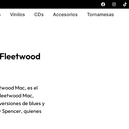
s
Vinilos
CDs
Accesorios
Tornamesas
Fleetwood
twood Mac, es el
 Fleetwood Mac,
versiones de blues y
my Spencer, quienes