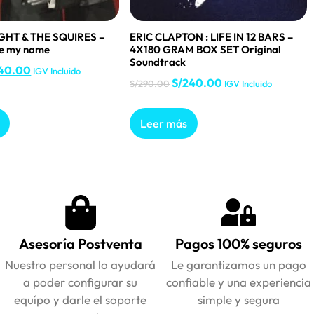
GHT & THE SQUIRES –
ERIC CLAPTON : LIFE IN 12 BARS –
se my name
4X180 GRAM BOX SET Original
Soundtrack
40.00
IGV Incluido
S/
240.00
S/
290.00
IGV Incluido
Leer más
Asesoría Postventa
Pagos 100% seguros
Nuestro personal lo ayudará
Le garantizamos un pago
a poder configurar su
confiable y una experiencia
equípo y darle el soporte
simple y segura