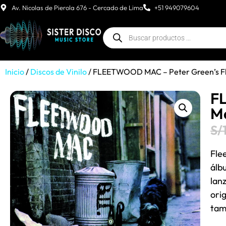
Av. Nicolas de Pierola 676 - Cercado de Lima
+51 949079604
Inicio
/
Discos de Vinilo
/ FLEETWOOD MAC – Peter Green’s Fl
F
Ma
S/
Fle
álb
lan
ori
tam