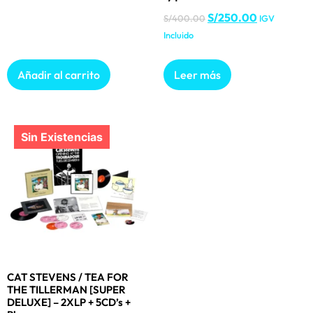
S/
250.00
S/
400.00
IGV
Incluido
Añadir al carrito
Leer más
CAT STEVENS / TEA FOR
THE TILLERMAN [SUPER
DELUXE] – 2XLP + 5CD’s +