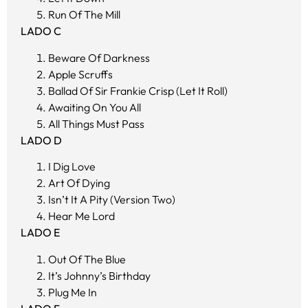
Run Of The Mill
LADO
C
Beware Of Darkness
Apple Scruffs
Ballad Of Sir Frankie Crisp (Let It Roll)
Awaiting On You All
All Things Must Pass
LADO D
I Dig Love
Art Of Dying
Isn’t It A Pity (Version Two)
Hear Me Lord
LADO E
Out Of The Blue
It’s Johnny’s Birthday
Plug Me In