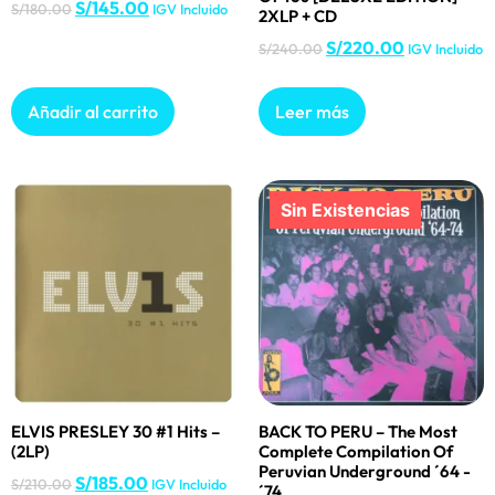
S/
145.00
S/
180.00
IGV Incluido
2XLP + CD
S/
220.00
S/
240.00
IGV Incluido
Añadir al carrito
Leer más
ELVIS PRESLEY 30 #1 Hits –
BACK TO PERU – The Most
(2LP)
Complete Compilation Of
Peruvian Underground ´64 -
S/
185.00
S/
210.00
IGV Incluido
´74