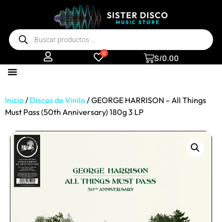
0
S/
0.00
Inicio
/
Discos de Vinilo
/ GEORGE HARRISON – All Things
Must Pass (50th Anniversary) 180g 3 LP