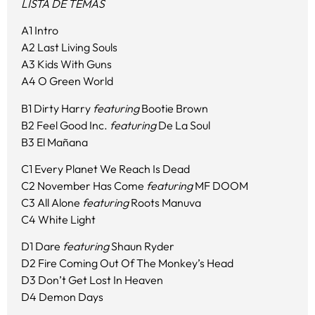
LISTA DE TEMAS
A1 Intro
A2 Last Living Souls
A3 Kids With Guns
A4 O Green World
B1 Dirty Harry
featuring
Bootie Brown
B2 Feel Good Inc.
featuring
De La Soul
B3 El Mañana
C1 Every Planet We Reach Is Dead
C2 November Has Come
featuring
MF DOOM
C3 All Alone
featuring
Roots Manuva
C4 White Light
D1 Dare
featuring
Shaun Ryder
D2 Fire Coming Out Of The Monkey’s Head
D3 Don’t Get Lost In Heaven
D4 Demon Days