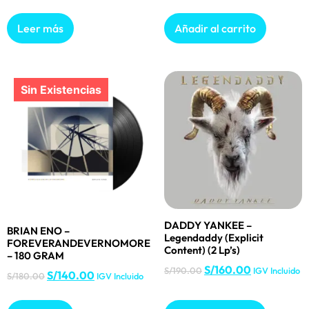
Leer más
Añadir al carrito
DADDY YANKEE –
BRIAN ENO –
Legendaddy (Explicit
FOREVERANDEVERNOMORE
Content) (2 Lp’s)
– 180 GRAM
S/
160.00
S/
190.00
IGV Incluido
S/
140.00
S/
180.00
IGV Incluido