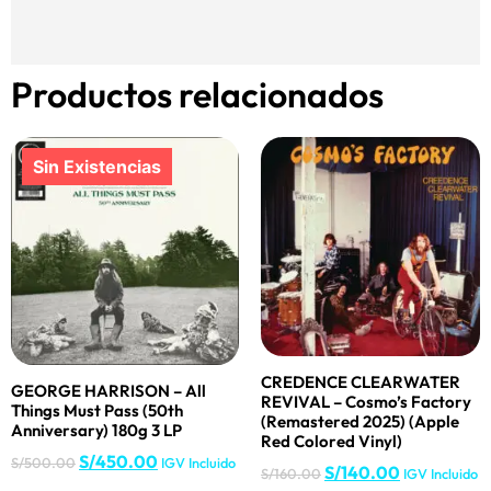
Productos relacionados
CREDENCE CLEARWATER
GEORGE HARRISON – All
REVIVAL – Cosmo’s Factory
Things Must Pass (50th
(Remastered 2025) (Apple
Anniversary) 180g 3 LP
Red Colored Vinyl)
S/
450.00
S/
500.00
IGV Incluido
S/
140.00
S/
160.00
IGV Incluido