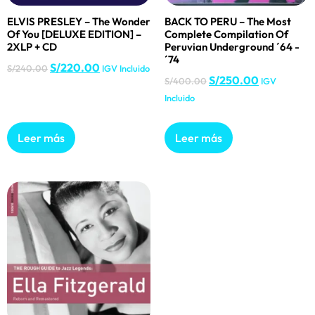
ELVIS PRESLEY – The Wonder
BACK TO PERU – The Most
Of You [DELUXE EDITION] –
Complete Compilation Of
2XLP + CD
Peruvian Underground ´64 -
´74
S/
220.00
S/
240.00
IGV Incluido
S/
250.00
S/
400.00
IGV
Incluido
Leer más
Leer más