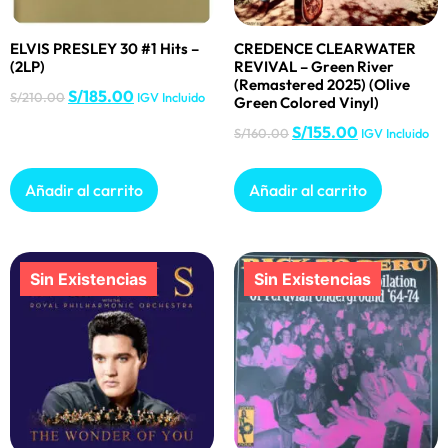
ELVIS PRESLEY 30 #1 Hits –
CREDENCE CLEARWATER
(2LP)
REVIVAL – Green River
(Remastered 2025) (Olive
S/
185.00
S/
210.00
IGV Incluido
Green Colored Vinyl)
S/
155.00
S/
160.00
IGV Incluido
Añadir al carrito
Añadir al carrito