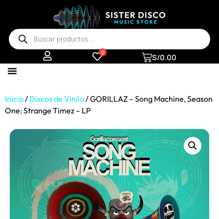
0
S/
0.00
Inicio
/
Discos de Vinilo
/ GORILLAZ – Song Machine, Season
One: Strange Timez – LP