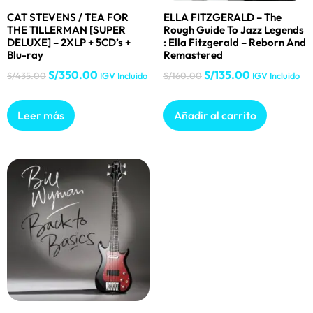
CAT STEVENS / TEA FOR
ELLA FITZGERALD – The
THE TILLERMAN [SUPER
Rough Guide To Jazz Legends
DELUXE] – 2XLP + 5CD’s +
: Ella Fitzgerald – Reborn And
Blu-ray
Remastered
S/
350.00
S/
135.00
S/
435.00
IGV Incluido
S/
160.00
IGV Incluido
Leer más
Añadir al carrito