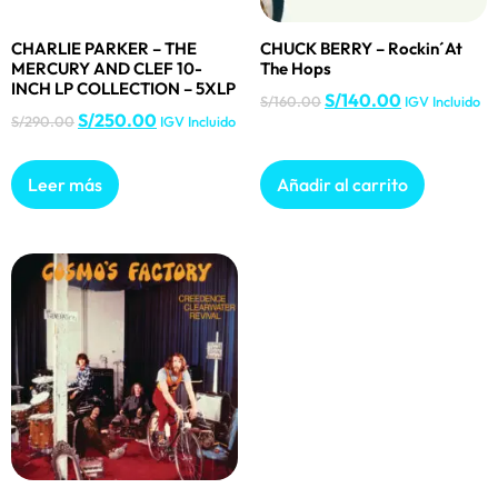
CHARLIE PARKER – THE
CHUCK BERRY – Rockin´At
MERCURY AND CLEF 10-
The Hops
INCH LP COLLECTION – 5XLP
S/
140.00
S/
160.00
IGV Incluido
S/
250.00
S/
290.00
IGV Incluido
Leer más
Añadir al carrito