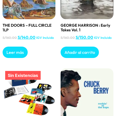
THE DOORS – FULL CIRCLE
GEORGE HARRISON : Early
1LP
Takes Vol. 1
S/
140.00
S/
150.00
S/
160.00
IGV Incluido
S/
160.00
IGV Incluido
Leer más
Añadir al carrito