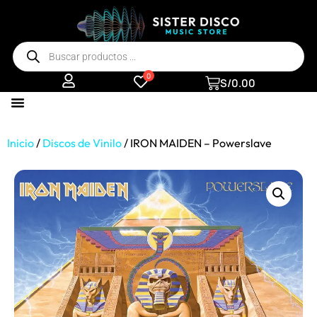
0
S/
0.00
Inicio
/
Discos de Vinilo
/ IRON MAIDEN – Powerslave