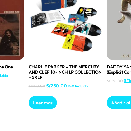
me One
CHARLIE PARKER – THE MERCURY
DADDY YAN
AND CLEF 10-INCH LP COLLECTION
(Explicit Con
luido
– 5XLP
S/
1
S/
190.00
S/
250.00
S/
290.00
IGV Incluido
Leer más
Añadir al