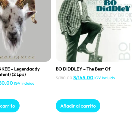
KEE – Legendaddy
BO DIDDLEY – The Best Of
tent) (2 Lp’s)
S/
145.00
S/
180.00
IGV Incluido
60.00
IGV Incluido
 carrito
Añadir al carrito