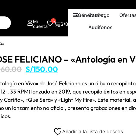
Géneros
Catálogo
Oferta
Mi
0
S/
0.00
cuenta
Audífonos
o»
SE FELICIANO – «Antología en V
160.00
S/
150.00
tología en Vivo» de José Feliciano es un
álbum recopilato
, 12″, 33 RPM) lanzado en 2019, que recopila éxitos en es
y Cariño», «Que Será» y «Light My Fire»
. Este material,
o un lanzamiento no oficial, presenta grabaciones en di
icos.
Añadir a la lista de deseos