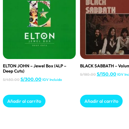
ELTON JOHN – Jewel Box (4LP –
BLACK SABBATH – Volu
Deep Cuts)
S/
150.00
S/
180.00
IGV Inc
S/
300.00
S/
450.00
IGV Incluido
Añadir al carrito
Añadir al carrito