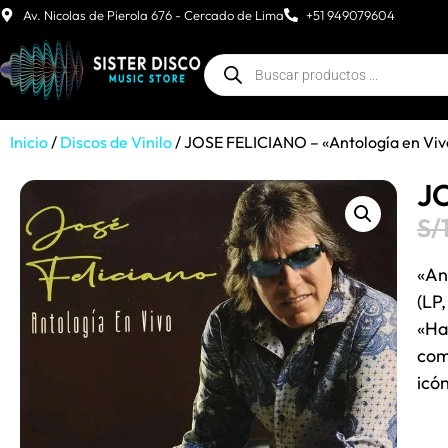
Av. Nicolas de Pierola 676 - Cercado de Lima
+51 949079604
Inicio
/
Discos de Vinilo
/ JOSE FELICIANO – «Antología en Viv
JO
S/
«An
(LP
«Ha
com
icón