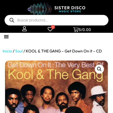
0
S/
0.00
Inicio
/
Soul
/ KOOL & THE GANG – Get Down On it – CD