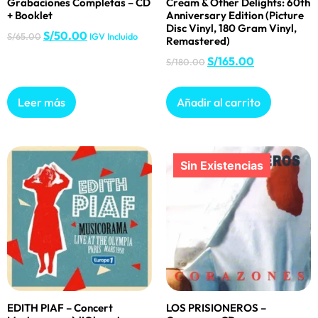
Grabaciones Completas – CD
Cream & Other Delights: 60th
+ Booklet
Anniversary Edition (Picture
Disc Vinyl, 180 Gram Vinyl,
S/
50.00
S/
65.00
IGV Incluido
Remastered)
S/
165.00
S/
180.00
Leer más
Añadir al carrito
EDITH PIAF – Concert
LOS PRISIONEROS –