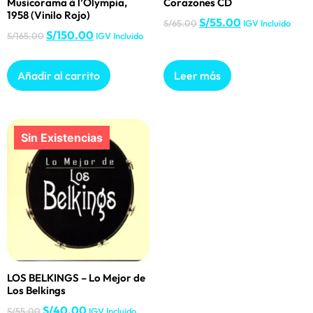
Musicorama à l’Olympia,
Corazones CD
1958 (Vinilo Rojo)
S/
55.00
S/
65.00
IGV Incluido
S/
150.00
S/
165.00
IGV Incluido
Añadir al carrito
Leer más
LOS BELKINGS – Lo Mejor de
Los Belkings
S/
40.00
S/
55.00
IGV Incluido