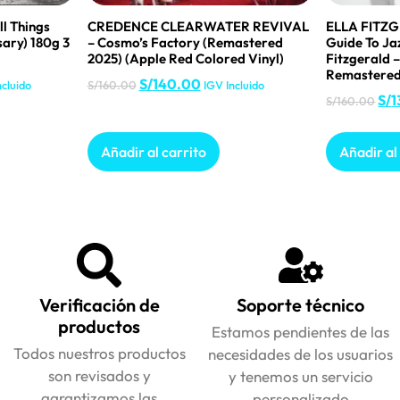
 Things
CREDENCE CLEARWATER REVIVAL
ELLA FITZG
ary) 180g 3
– Cosmo’s Factory (Remastered
Guide To Jaz
2025) (Apple Red Colored Vinyl)
Fitzgerald 
Remastere
S/
140.00
ncluido
S/
160.00
IGV Incluido
S/
1
S/
160.00
Añadir al carrito
Añadir al
Verificación de
Soporte técnico
productos
Estamos pendientes de las
Todos nuestros productos
necesidades de los usuarios
son revisados y
y tenemos un servicio
garantizamos las
personalizado