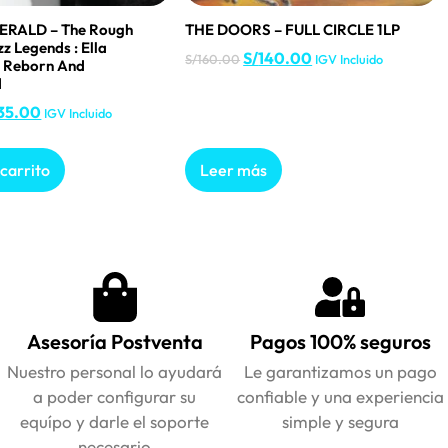
ERALD – The Rough
THE DOORS – FULL CIRCLE 1LP
z Legends : Ella
S/
140.00
S/
160.00
IGV Incluido
– Reborn And
d
35.00
IGV Incluido
 carrito
Leer más
Asesoría Postventa
Pagos 100% seguros
Nuestro personal lo ayudará
Le garantizamos un pago
a poder configurar su
confiable y una experiencia
equípo y darle el soporte
simple y segura
necesario