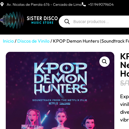
Av. Nicolas de Pierola 676 - Cercado de Lima
+51 949079604
Inicio
/
Discos de Vinilo
/ KPOP Demon Hunters (Soundtrack Fro
K
Ne
Ha
S/
Exp
vin
div
vib