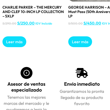
CHARLIE PARKER – THE MERCURY
GEORGE HARRISON – All
AND CLEF 10-INCH LP COLLECTION
Must Pass (50th Annivers
– 5XLP
LP
S/
250.00
S/
450.00
S/
290.00
IGV Incluido
S/
500.00
IGV I
Leer más
Leer más
Asesor de ventas
Envio inmediato
especializado
Garantizamos la pronta
Tenemos las mejores
llegada de su producto
marcas del mercado y le
favorito
ayudaremos a legir la