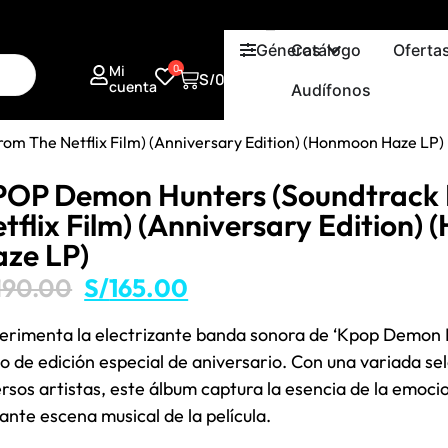
Géneros
Catálogo
Oferta
Mi
0
S/
0.00
cuenta
Audífonos
m The Netflix Film) (Anniversary Edition) (Honmoon Haze LP)
POP Demon Hunters (Soundtrack
tflix Film) (Anniversary Edition
ze LP)
190.00
S/
165.00
erimenta la electrizante banda sonora de ‘Kpop Demon 
ilo de edición especial de aniversario. Con una variada s
ersos artistas, este álbum captura la esencia de la emoci
rante escena musical de la película.