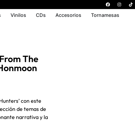
s
Vinilos
CDs
Accesorios
Tornamesas
 From The
) (Honmoon
Hunters’ con este
elección de temas de
onante narrativa y la