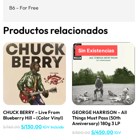
B6 – For Free
Productos relacionados
CHUCK BERRY – Live From
GEORGE HARRISON – All
Blueberry Hill – (Color Vinyl)
Things Must Pass (50th
Anniversary) 180g 3 LP
S/
130.00
S/
160.00
IGV Incluido
S/
450.00
S/
500.00
IGV