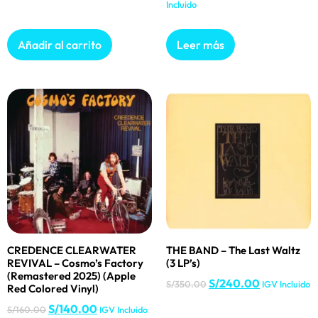
Incluido
Añadir al carrito
Leer más
CREDENCE CLEARWATER
THE BAND – The Last Waltz
REVIVAL – Cosmo’s Factory
(3 LP’s)
(Remastered 2025) (Apple
S/
240.00
S/
350.00
IGV Incluido
Red Colored Vinyl)
S/
140.00
S/
160.00
IGV Incluido