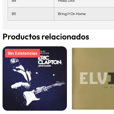
B4
Moby Dick
B5
Bring It On Home
Productos relacionados