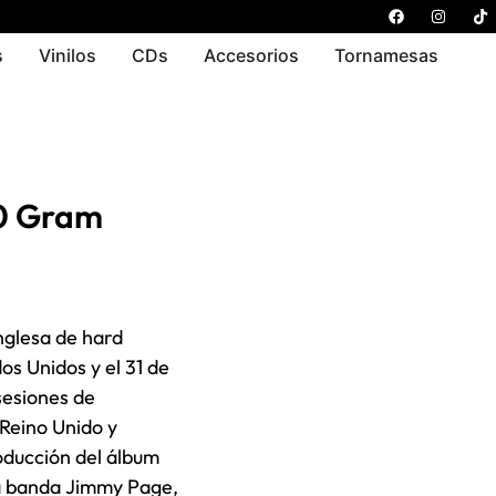
s
Vinilos
CDs
Accesorios
Tornamesas
80 Gram
nglesa de hard
os Unidos y el 31 de
sesiones de
 Reino Unido y
oducción del álbum
 la banda Jimmy Page,