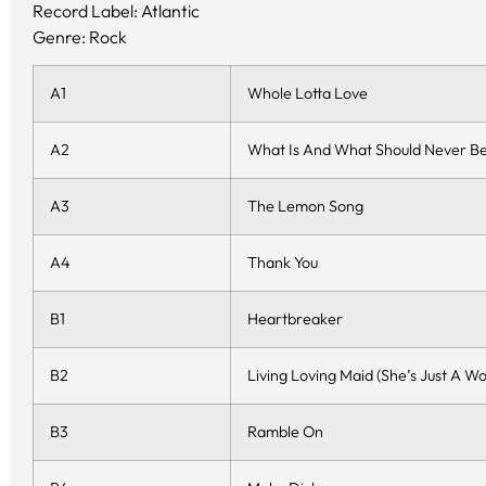
Record Label: Atlantic
Genre: Rock
A1
Whole Lotta Love
A2
What Is And What Should Never B
A3
The Lemon Song
A4
Thank You
B1
Heartbreaker
B2
Living Loving Maid (She’s Just A 
B3
Ramble On