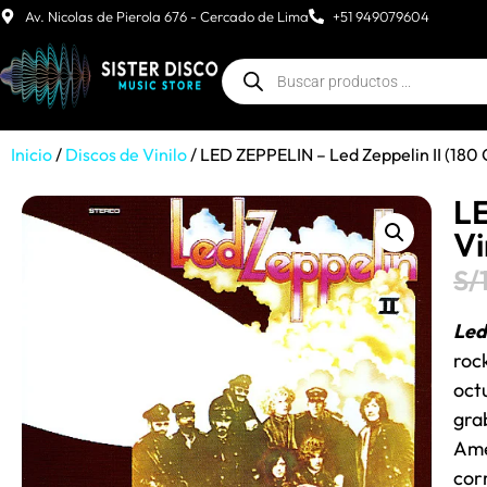
Av. Nicolas de Pierola 676 - Cercado de Lima
+51 949079604
Inicio
/
Discos de Vinilo
/ LED ZEPPELIN – Led Zeppelin II (180
LE
Vi
S/
Led
roc
oct
gra
Amé
cor