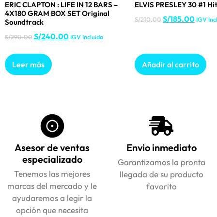
ERIC CLAPTON : LIFE IN 12 BARS –
ELVIS PRESLEY 30 #1 Hit
4X180 GRAM BOX SET Original
S/
185.00
S/
210.00
IGV Inc
Soundtrack
S/
240.00
S/
290.00
IGV Incluido
Leer más
Añadir al carrito
Asesor de ventas
Envio inmediato
especializado
Garantizamos la pronta
Tenemos las mejores
llegada de su producto
marcas del mercado y le
favorito
ayudaremos a legir la
opción que necesita