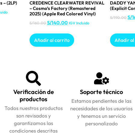
s – (2LP)
CREDENCE CLEARWATER REVIVAL
DADDY YAN
– Cosmo’s Factory (Remastered
(Explicit Con
luido
2025) (Apple Red Colored Vinyl)
S/
1
S/
190.00
S/
140.00
S/
160.00
IGV Incluido
Añadir al carrito
Añadir al
Verificación de
Soporte técnico
productos
Estamos pendientes de las
Todos nuestros productos
necesidades de los usuarios
son revisados y
y tenemos un servicio
garantizamos las
personalizado
condiciones descritas