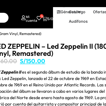
Géneros
Catálogo
Oferta
Mi
0
S/
0.00
cuenta
Audífonos
 Gram Vinyl, Remastered)
D ZEPPELIN – Led Zeppelin II (1
nyl, Remastered)
160.00
S/
150.00
 Zeppelin II
es el segundo álbum de estudio de la banda i
k Led Zeppelin, lanzado el 22 de octubre de 1969 en Estad
ubre de 1969 en el Reino Unido por Atlantic Records. Las 
bación del álbum se llevaron a cabo en varios lugares del
rica del Norte desde enero hasta agosto de 1969. La pr
rió por cuenta del guitarrista y compositor principal de