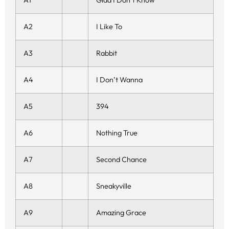
A2
I Like To
A3
Rabbit
A4
I Don’t Wanna
A5
394
A6
Nothing True
A7
Second Chance
A8
Sneakyville
A9
Amazing Grace