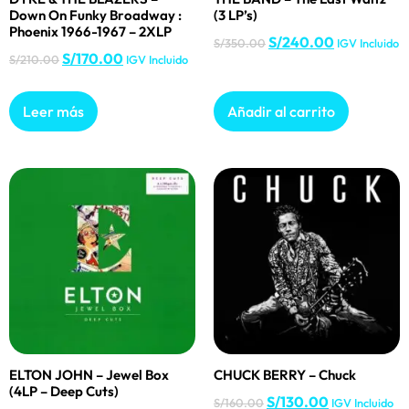
Down On Funky Broadway :
(3 LP’s)
Phoenix 1966-1967 – 2XLP
S/
240.00
S/
350.00
IGV Incluido
S/
170.00
S/
210.00
IGV Incluido
Leer más
Añadir al carrito
ELTON JOHN – Jewel Box
CHUCK BERRY – Chuck
(4LP – Deep Cuts)
S/
130.00
S/
160.00
IGV Incluido