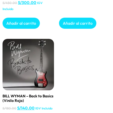
S/
300.00
S/
450.00
IGV
Incluido
Añadir al carrito
Añadir al carrito
BILL WYMAN – Back to Basics
(Vinilo Rojo)
S/
140.00
S/
180.00
IGV Incluido