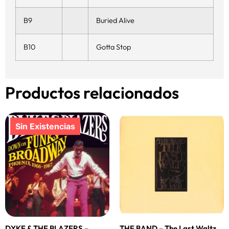
B9
Buried Alive
B10
Gotta Stop
Productos relacionados
DYKE & THE BLAZERS –
THE BAND – The Last Waltz