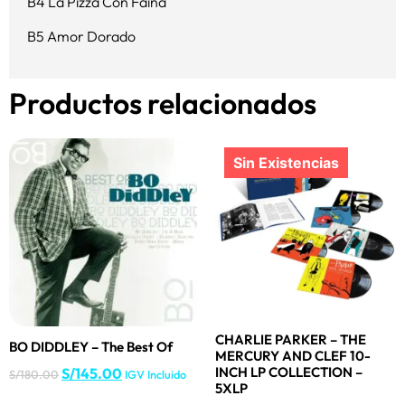
B4 La Pizza Con Faina
B5 Amor Dorado
Productos relacionados
CHARLIE PARKER – THE
BO DIDDLEY – The Best Of
MERCURY AND CLEF 10-
INCH LP COLLECTION –
S/
145.00
S/
180.00
IGV Incluido
5XLP