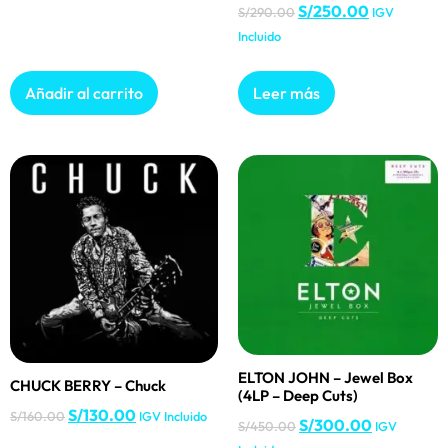
S/
250.00
S/
290.00
IGV
Incluido
Añadir al carrito
Leer más
ELTON JOHN – Jewel Box
CHUCK BERRY – Chuck
(4LP – Deep Cuts)
S/
130.00
S/
160.00
IGV Incluido
S/
300.00
S/
450.00
IGV