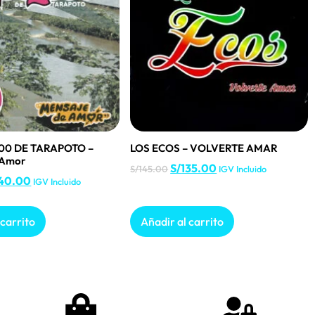
00 DE TARAPOTO –
LOS ECOS – VOLVERTE AMAR
 Amor
S/
135.00
S/
145.00
IGV Incluido
40.00
IGV Incluido
 carrito
Añadir al carrito