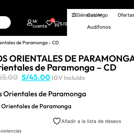
Géneros
Catálogo
Oferta
Mi
0
S/
0.00
cuenta
Audífonos
ntales de Paramonga – CD
OS ORIENTALES DE PARAMONGA 
ientales de Paramonga – CD
65.00
S/
45.00
IGV Incluido
s Orientales de Paramonga
 Orientales de Paramonga
Añadir a la lista de deseos
existencias