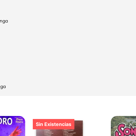
onga
nga