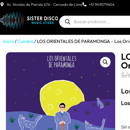
Av. Nicolas de Pierola 676 - Cercado de Lima
+51 949079604
Inicio
/
Cumbia
/ LOS ORIENTALES DE PARAMONGA – Los Orie
L
Or
S/
Lo
Los
Sin 