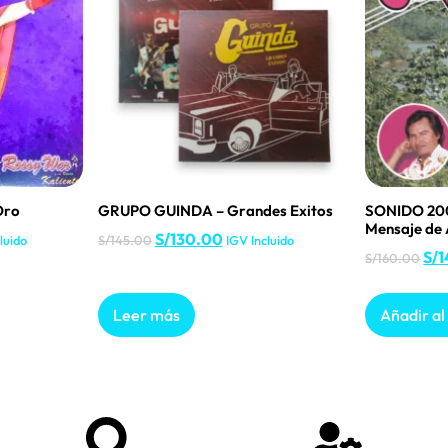
Oro
GRUPO GUINDA – Grandes Exitos
SONIDO 20
Mensaje de
S/
130.00
luido
S/
145.00
IGV Incluido
S/
1
S/
160.00
Leer más
Añadir al