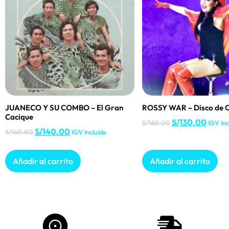
JUANECO Y SU COMBO – El Gran
ROSSY WAR – Disco de 
Cacique
S/
130.00
S/
160.00
IGV Inc
S/
140.00
S/
160.00
IGV Incluido
Añadir al carrito
Añadir al carrito