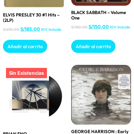
BLACK SABBATH – Volume
ELVIS PRESLEY 30 #1 Hits –
One
(2LP)
S/
150.00
S/
180.00
IGV Incluido
S/
185.00
S/
210.00
IGV Incluido
Añadir al carrito
Añadir al carrito
GEORGE HARRISON : Early
BRIAN ENO –