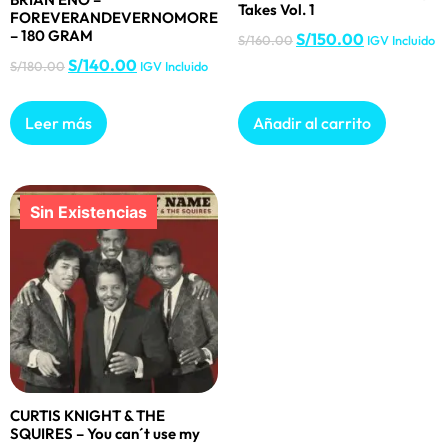
Takes Vol. 1
FOREVERANDEVERNOMORE
– 180 GRAM
S/
150.00
S/
160.00
IGV Incluido
S/
140.00
S/
180.00
IGV Incluido
Leer más
Añadir al carrito
CURTIS KNIGHT & THE
SQUIRES – You can´t use my