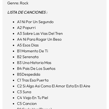
Genre: Rock
LISTA DE CANCIONES :
A1 Ni Por Un Segundo
A2 Popurri
A3 Sobre Las Vias Del Tren
A4 Ni Para Rogar Un Beso
A5 Esos Dias
B1 Momento De Ti
B2 Serenata
B3 Una Historia Mas
B4 Pais De Los Sueños
B5Despedida
C1 Tras Esa Puerta
C2 Si Algo Asi Como El Amor Esta En El Aire
C3 Suna
C4 Viajo En Tu Piel
C5 Cancion