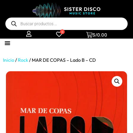
0
S/
0.00
Inicio
/
Rock
/ MAR DE COPAS – Lado B – CD