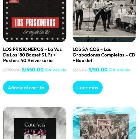
LOS PRISIONEROS – La Voz
LOS SAICOS – Las
De Los ’80 Boxset 3 LPs +
Grabaciones Completas – CD
Posters 40 Aniversario
+ Booklet
S/
650.00
S/
50.00
S/
750.00
IGV Incluido
S/
65.00
IGV Incluido
Añadir al carrito
Leer más