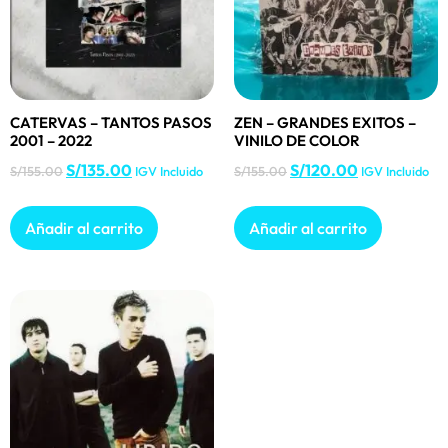
CATERVAS – TANTOS PASOS
ZEN – GRANDES EXITOS –
2001 – 2022
VINILO DE COLOR
S/
135.00
S/
120.00
S/
155.00
IGV Incluido
S/
155.00
IGV Incluido
Añadir al carrito
Añadir al carrito