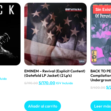
EMINEM – Revival (Explicit Content)
BACK TO PE
(Gatefold LP Jacket) (2 Lp’s)
Compilation
luido
Underground
S/
170.00
S/
190.00
IGV Incluido
S/
S/
400.00
Añadir al carrito
Leer más