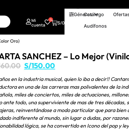
Géneros
Catálogo
Oferta
Mi
0
S/
0.00
cuenta
Audífonos
olor Oro)
RTA SANCHEZ – Lo Mejor (Vinilo
160.00
S/
150.00
años en la industria musical, quien lo iba a decir!! Canta
ductora en una de las carreras mas polivalentes de la ind
añola, miles de conciertos, miles de actuaciones, millone
o ante todo, una superviviente de mas de tres décadas,
ajeras, reinventándose a modo particular que para bien 
dado indiferente al mundo, sin lugar a dudas, por razone
ionabilidad lógica, se ha convertido en Icono del pop y le