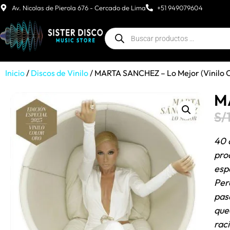
Av. Nicolas de Pierola 676 - Cercado de Lima
+51 949079604
Inicio
/
Discos de Vinilo
/ MARTA SANCHEZ – Lo Mejor (Vinilo C
MA
S/
40 
pro
esp
Per
pas
que
rac