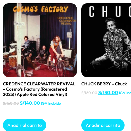
CREDENCE CLEARWATER REVIVAL
CHUCK BERRY – Chuck
– Cosmo’s Factory (Remastered
S/
130.00
S/
160.00
IGV Inc
2025) (Apple Red Colored Vinyl)
S/
140.00
S/
160.00
IGV Incluido
Añadir al carrito
Añadir al carrito