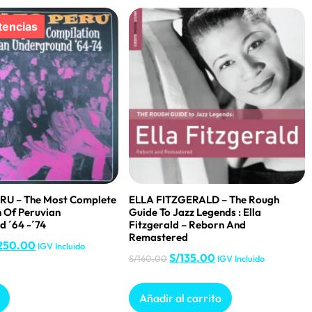
RU – The Most Complete
ELLA FITZGERALD – The Rough
 Of Peruvian
Guide To Jazz Legends : Ella
 ´64 -´74
Fitzgerald – Reborn And
Remastered
250.00
IGV Incluido
S/
135.00
S/
160.00
IGV Incluido
Añadir al carrito