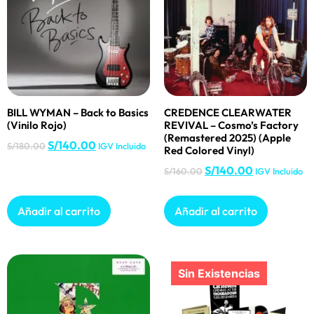
BILL WYMAN – Back to Basics
CREDENCE CLEARWATER
(Vinilo Rojo)
REVIVAL – Cosmo’s Factory
(Remastered 2025) (Apple
S/
140.00
S/
180.00
IGV Incluido
Red Colored Vinyl)
S/
140.00
S/
160.00
IGV Incluido
Añadir al carrito
Añadir al carrito