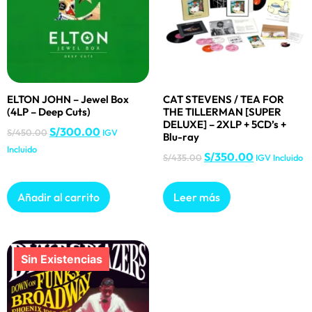
ELTON JOHN – Jewel Box
CAT STEVENS / TEA FOR
(4LP – Deep Cuts)
THE TILLERMAN [SUPER
DELUXE] – 2XLP + 5CD’s +
S/
300.00
S/
450.00
IGV
Blu-ray
Incluido
S/
350.00
S/
435.00
IGV Incluido
Añadir al carrito
Leer más