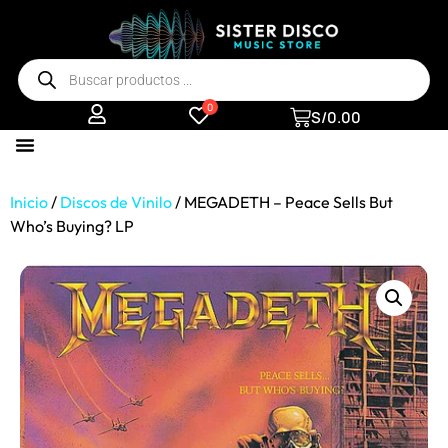
0
S/
0.00
Inicio
/
Discos de Vinilo
/ MEGADETH – Peace Sells But
Who’s Buying? LP