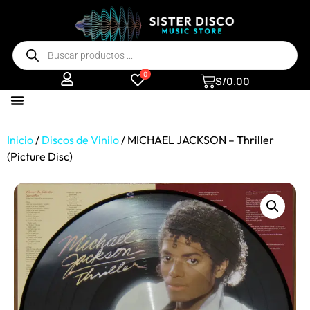
0
S/
0.00
Inicio
/
Discos de Vinilo
/ MICHAEL JACKSON – Thriller
(Picture Disc)