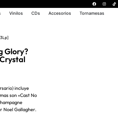
s
Vinilos
CDs
Accesorios
Tornamesas
[3Lp]
g Glory?
(Crystal
sario) incluye
temas son «Cast No
«Champagne
r Noel Gallagher.