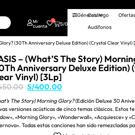
Géneros
Catálogo
Oferta
Mi
0
S/
0.00
cuenta
Audífonos
lory? (30Th Anniversary Deluxe Edition) (Crystal Clear Vinyl) 
SIS – (What’S The Story) Mornin
0Th Anniversary Deluxe Edition) 
ear Vinyl) [3Lp]
450.00
S/
400.00
at’s The Story) Morning Glory?
(Edición Deluxe 30 Aniver
vas versiones acústicas de cinco temas clásicos. Estos 
dow», «Morning Glory», «Wonderwall», «Acquiesce» y 
ernova». Todas estas canciones han sido remezcladas po