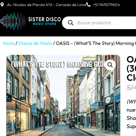
Av. Nicolas de Pierola 676 - Cercado de Lima
+51 949079604
Inicio
/
Discos de Vinilo
/ OASIS – (What’S The Story) Morning G
OA
(3
Cl
S/
(Wh
nue
Sha
Sup