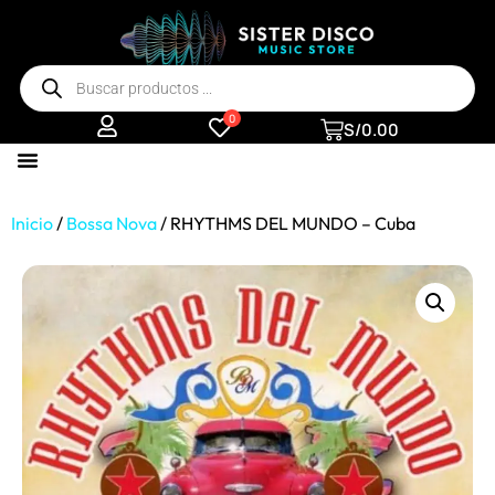
0
S/
0.00
Inicio
/
Bossa Nova
/ RHYTHMS DEL MUNDO – Cuba