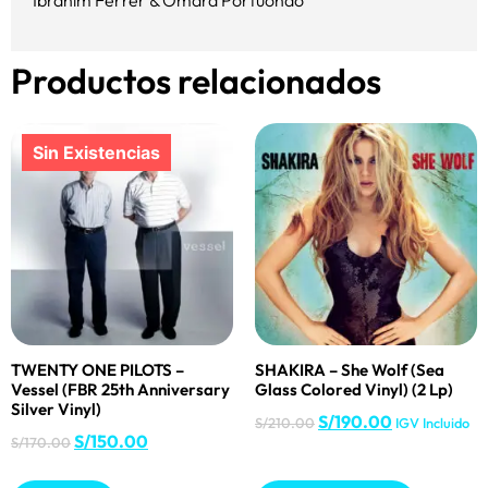
Ibrahim Ferrer & Omara Portuondo
Productos relacionados
TWENTY ONE PILOTS –
SHAKIRA – She Wolf (Sea
Vessel (FBR 25th Anniversary
Glass Colored Vinyl) (2 Lp)
Silver Vinyl)
S/
190.00
S/
210.00
IGV Incluido
S/
150.00
S/
170.00