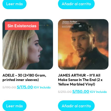
Leer más
Añadir al carrito
ADELE – 30 (2×180 Gram,
JAMES ARTHUR – It’ll All
printed inner sleeves)
Make Sense In The End (2 x
Yellow Marbled Vinyl)
S/
175.00
S/
190.00
IGV Incluido
S/
150.00
S/
210.00
IGV Incluido
Leer más
Añadir al carrito