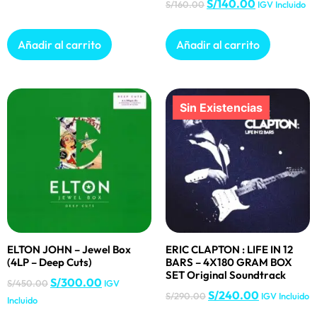
S/
140.00
S/
160.00
IGV Incluido
Añadir al carrito
Añadir al carrito
ELTON JOHN – Jewel Box
ERIC CLAPTON : LIFE IN 12
(4LP – Deep Cuts)
BARS – 4X180 GRAM BOX
SET Original Soundtrack
S/
300.00
S/
450.00
IGV
S/
240.00
S/
290.00
IGV Incluido
Incluido