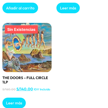
Añadir al carrito
Leer más
THE DOORS – FULL CIRCLE
1LP
S/
140.00
S/
160.00
IGV Incluido
Leer más