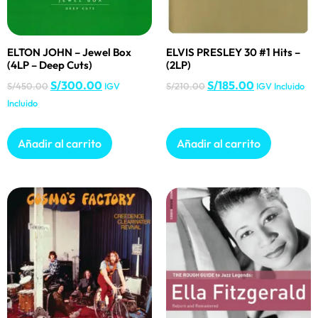
ELTON JOHN – Jewel Box
ELVIS PRESLEY 30 #1 Hits –
(4LP – Deep Cuts)
(2LP)
S/
300.00
S/
185.00
S/
450.00
IGV
S/
210.00
IGV Incluido
Incluido
Añadir al carrito
Añadir al carrito