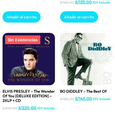
S/
135.00
S/
160.00
IGV Incluido
Añadir al carrito
Añadir al carrito
ELVIS PRESLEY – The Wonder
BO DIDDLEY – The Best Of
Of You [DELUXE EDITION] –
S/
145.00
S/
180.00
IGV Incluido
2XLP + CD
S/
220.00
S/
240.00
IGV Incluido