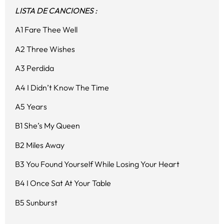
LISTA DE CANCIONES :
A1 Fare Thee Well
A2 Three Wishes
A3 Perdida
A4 I Didn’t Know The Time
A5 Years
B1 She’s My Queen
B2 Miles Away
B3 You Found Yourself While Losing Your Heart
B4 I Once Sat At Your Table
B5 Sunburst