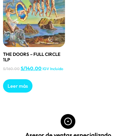
THE DOORS – FULL CIRCLE
1LP
S/
140.00
S/
160.00
IGV Incluido
Leer más
Asesor de ventas especializado