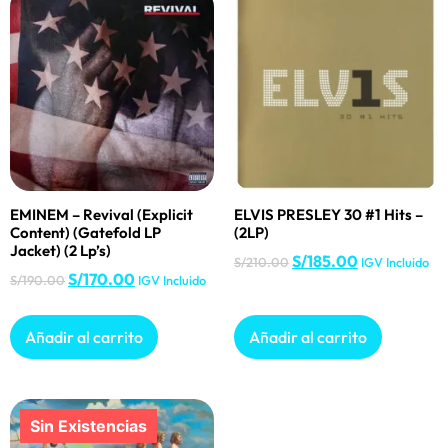
EMINEM – Revival (Explicit
ELVIS PRESLEY 30 #1 Hits –
Content) (Gatefold LP
(2LP)
Jacket) (2 Lp’s)
S/
185.00
S/
210.00
IGV Incluido
S/
170.00
S/
190.00
IGV Incluido
Añadir al carrito
Añadir al carrito