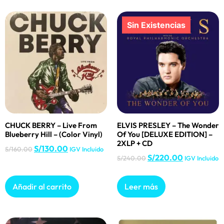
CHUCK BERRY – Live From
ELVIS PRESLEY – The Wonder
Blueberry Hill – (Color Vinyl)
Of You [DELUXE EDITION] –
2XLP + CD
S/
130.00
S/
160.00
IGV Incluido
S/
220.00
S/
240.00
IGV Incluido
Añadir al carrito
Leer más