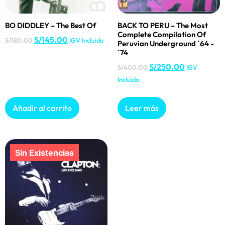
BO DIDDLEY – The Best Of
BACK TO PERU – The Most
Complete Compilation Of
S/
145.00
S/
180.00
IGV Incluido
Peruvian Underground ´64 -
´74
S/
250.00
S/
400.00
IGV
Incluido
Añadir al carrito
Leer más