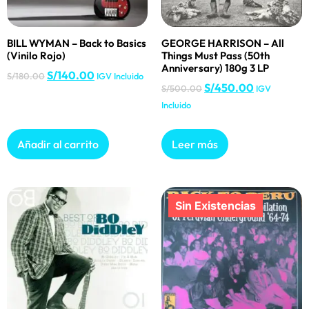
BILL WYMAN – Back to Basics
GEORGE HARRISON – All
(Vinilo Rojo)
Things Must Pass (50th
Anniversary) 180g 3 LP
S/
140.00
S/
180.00
IGV Incluido
S/
450.00
S/
500.00
IGV
Incluido
Añadir al carrito
Leer más