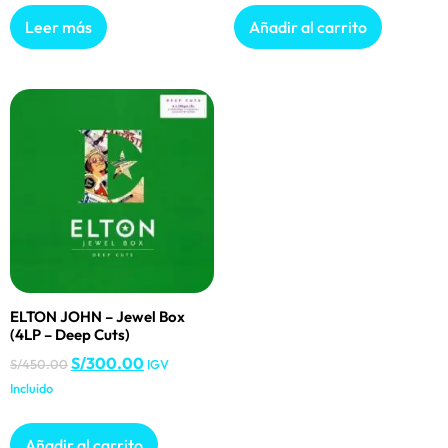
Leer más
Añadir al carrito
ELTON JOHN – Jewel Box
(4LP – Deep Cuts)
S/
300.00
S/
450.00
IGV
Incluido
Añadir al carrito