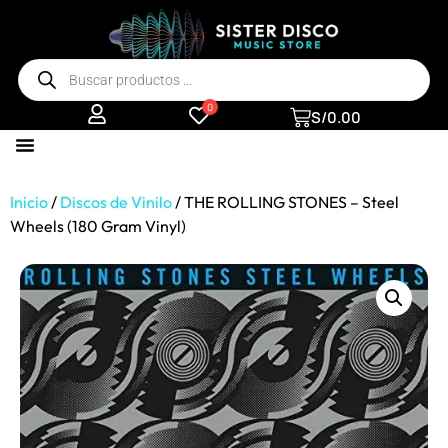
0
S/
0.00
Inicio
/
Discos de Vinilo
/ THE ROLLING STONES – Steel
Wheels (180 Gram Vinyl)