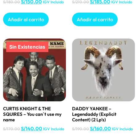
S/
150.00
S/
185.00
S/
180.00
IGV Incluido
S/
210.00
IGV Incluido
Añadir al carrito
Añadir al carrito
CURTIS KNIGHT & THE
DADDY YANKEE –
SQUIRES – You can´t use my
Legendaddy (Explicit
name
Content) (2 Lp’s)
S/
140.00
S/
160.00
S/
170.00
IGV Incluido
S/
190.00
IGV Incluido