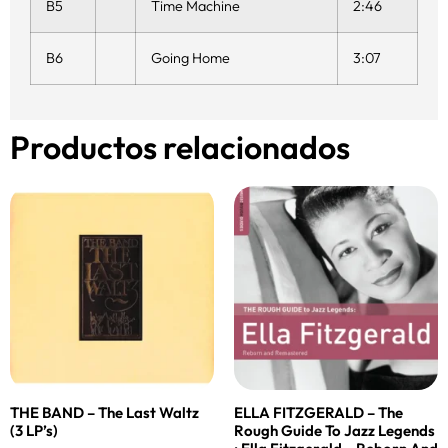
B5
Time Machine
2:46
B6
Going Home
3:07
Productos relacionados
THE BAND – The Last Waltz
ELLA FITZGERALD – The
(3 LP’s)
Rough Guide To Jazz Legends