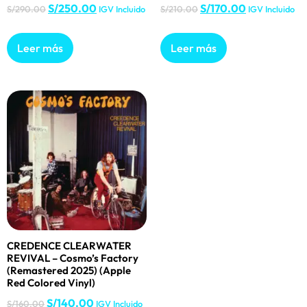
S/
250.00
S/
170.00
S/
290.00
IGV Incluido
S/
210.00
IGV Incluido
Leer más
Leer más
CREDENCE CLEARWATER
REVIVAL – Cosmo’s Factory
(Remastered 2025) (Apple
Red Colored Vinyl)
S/
140.00
S/
160.00
IGV Incluido