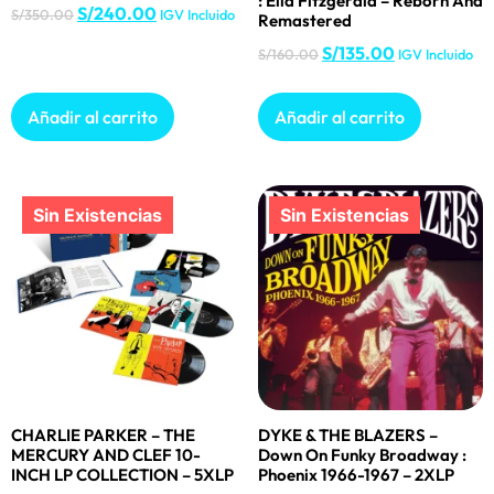
: Ella Fitzgerald – Reborn And
S/
240.00
S/
350.00
IGV Incluido
Remastered
S/
135.00
S/
160.00
IGV Incluido
Añadir al carrito
Añadir al carrito
CHARLIE PARKER – THE
DYKE & THE BLAZERS –
MERCURY AND CLEF 10-
Down On Funky Broadway :
INCH LP COLLECTION – 5XLP
Phoenix 1966-1967 – 2XLP