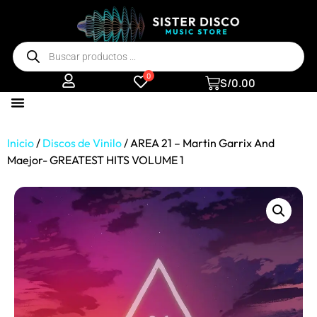
0
S/
0.00
Inicio
/
Discos de Vinilo
/ AREA 21 – Martin Garrix And
Maejor- GREATEST HITS VOLUME 1