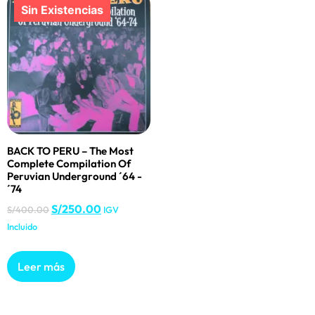
BACK TO PERU – The Most
Complete Compilation Of
Peruvian Underground ´64 -
´74
S/
250.00
S/
400.00
IGV
Incluido
Leer más