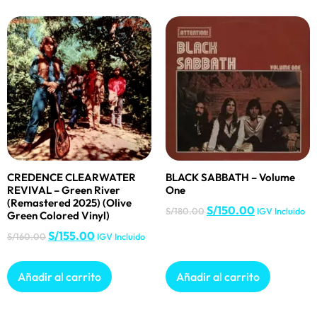
CREDENCE CLEARWATER
BLACK SABBATH – Volume
REVIVAL – Green River
One
(Remastered 2025) (Olive
S/
150.00
S/
180.00
IGV Incluido
Green Colored Vinyl)
S/
155.00
S/
160.00
IGV Incluido
Añadir al carrito
Añadir al carrito