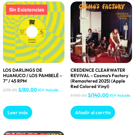
LOS DARLINGS DE
CREDENCE CLEARWATER
HUANUCO / LOS PAMBELÉ –
REVIVAL – Cosmo’s Factory
7″ / 45 RPM
(Remastered 2025) (Apple
Red Colored Vinyl)
S/
80.00
S/
95.00
IGV Incluido
S/
140.00
S/
160.00
IGV Incluido
Leer más
Añadir al carrito