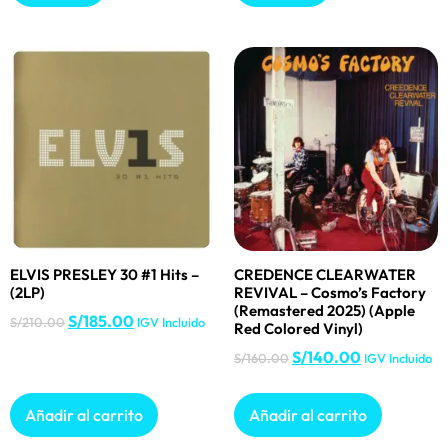
ELVIS PRESLEY 30 #1 Hits –
CREDENCE CLEARWATER
(2LP)
REVIVAL – Cosmo’s Factory
(Remastered 2025) (Apple
S/
185.00
S/
210.00
IGV Incluido
Red Colored Vinyl)
S/
140.00
S/
160.00
IGV Incluido
Añadir al carrito
Añadir al carrito