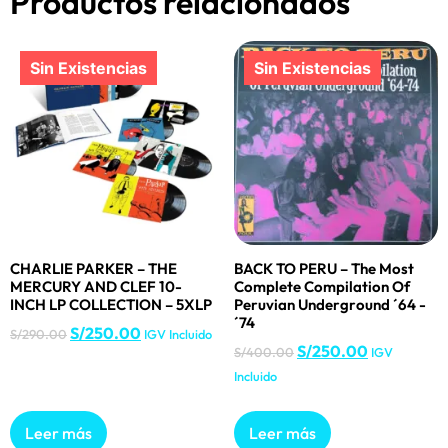
Productos relacionados
CHARLIE PARKER – THE
BACK TO PERU – The Most
MERCURY AND CLEF 10-
Complete Compilation Of
INCH LP COLLECTION – 5XLP
Peruvian Underground ´64 -
´74
S/
250.00
S/
290.00
IGV Incluido
S/
250.00
S/
400.00
IGV
Incluido
Leer más
Leer más