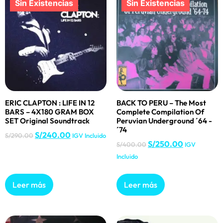
ERIC CLAPTON : LIFE IN 12
BACK TO PERU – The Most
BARS – 4X180 GRAM BOX
Complete Compilation Of
SET Original Soundtrack
Peruvian Underground ´64 -
´74
S/
240.00
S/
290.00
IGV Incluido
S/
250.00
S/
400.00
IGV
Incluido
Leer más
Leer más