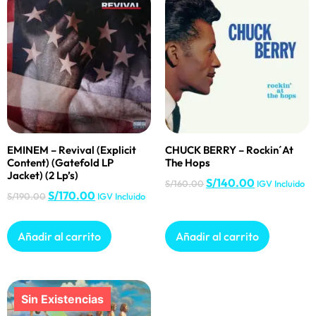
EMINEM – Revival (Explicit
CHUCK BERRY – Rockin´At
Content) (Gatefold LP
The Hops
Jacket) (2 Lp’s)
S/
140.00
S/
160.00
IGV Incluido
S/
170.00
S/
190.00
IGV Incluido
Añadir al carrito
Añadir al carrito