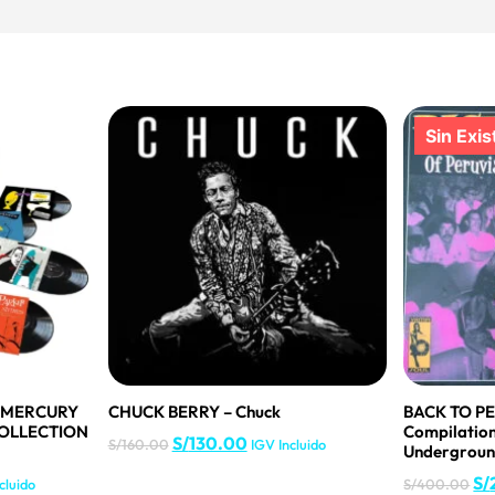
E MERCURY
CHUCK BERRY – Chuck
BACK TO PE
COLLECTION
Compilation
S/
130.00
S/
160.00
IGV Incluido
Underground
S/
cluido
S/
400.00