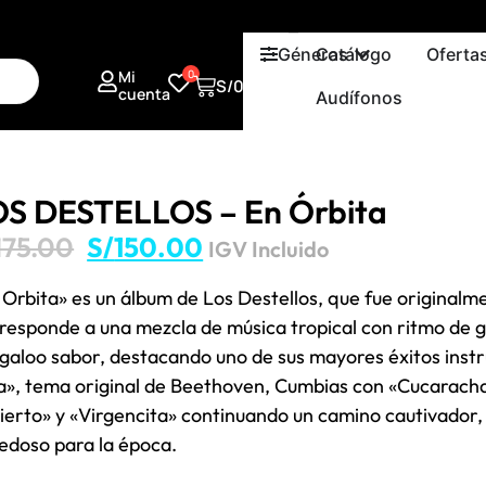
Géneros
Catálogo
Oferta
Mi
0
S/
0.00
cuenta
Audífonos
OS DESTELLOS – En Órbita
175.00
S/
150.00
IGV Incluido
 Orbita» es un álbum de Los Destellos, que fue originalm
responde a una mezcla de música tropical con ritmo de gu
galoo sabor, destacando uno de sus mayores éxitos inst
sa», tema original de Beethoven, Cumbias con «Cucarach
ierto» y «Virgencita» continuando un camino cautivador,
edoso para la época.