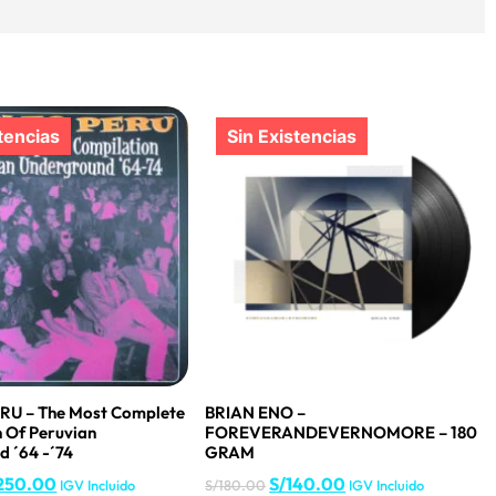
RU – The Most Complete
BRIAN ENO –
 Of Peruvian
FOREVERANDEVERNOMORE – 180
 ´64 -´74
GRAM
250.00
S/
140.00
IGV Incluido
S/
180.00
IGV Incluido