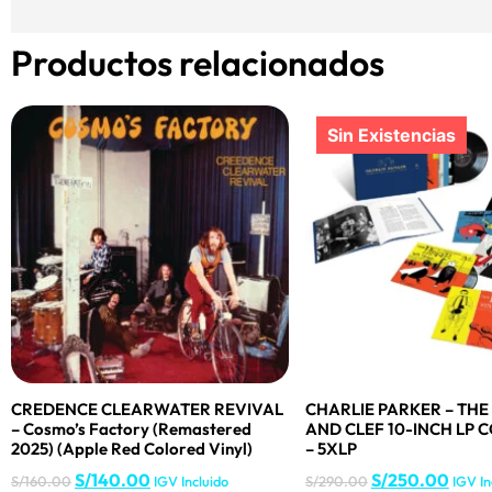
Productos relacionados
CREDENCE CLEARWATER REVIVAL
CHARLIE PARKER – TH
– Cosmo’s Factory (Remastered
AND CLEF 10-INCH LP 
2025) (Apple Red Colored Vinyl)
– 5XLP
S/
140.00
S/
250.00
S/
160.00
IGV Incluido
S/
290.00
IGV In