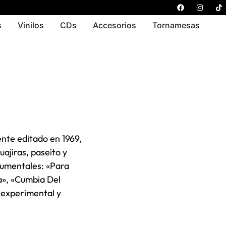
s
Vinilos
CDs
Accesorios
Tornamesas
ente editado en 1969,
ajiras, paseíto y
rumentales: «Para
a», «Cumbia Del
 experimental y