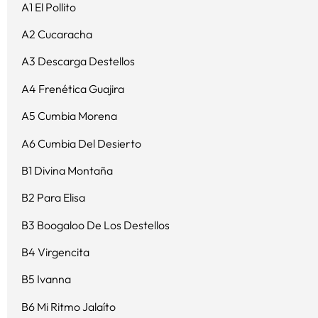
A1 El Pollito
A2 Cucaracha
A3 Descarga Destellos
A4 Frenética Guajira
A5 Cumbia Morena
A6 Cumbia Del Desierto
B1 Divina Montaña
B2 Para Elisa
B3 Boogaloo De Los Destellos
B4 Virgencita
B5 Ivanna
B6 Mi Ritmo Jalaíto