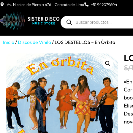
Av. Nicolas de Pierola 676 - Cercado de Lima
+51 949079604
Inicio
/
Discos de Vinilo
/ LOS DESTELLOS – En Órbita
L
S/
«En
Cor
boo
Eli
Des
nov